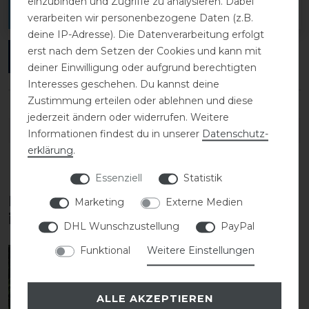
einzubinden und Zugriffe zu analysieren. Dabei
verfassen.
verarbeiten wir personenbezogene Daten (z.B.
deine IP-Adresse). Die Datenverarbeitung erfolgt
erst nach dem Setzen der Cookies und kann mit
ANMELDEN
deiner Einwilligung oder aufgrund berechtigten
Interesses geschehen. Du kannst deine
Zustimmung erteilen oder ablehnen und diese
jederzeit ändern oder widerrufen. Weitere
DETAILS ZUR PRODUKTSICHERHEIT
Informationen findest du in unserer
Daten­schutz­
erklärung
.
Essenziell
Statistik
Diese Produkte könnten dich auch
Marketing
Externe Medien
interessieren
DHL Wunschzustellung
PayPal
Funktional
Weitere Einstellungen
-10%
ALLE AKZEPTIEREN