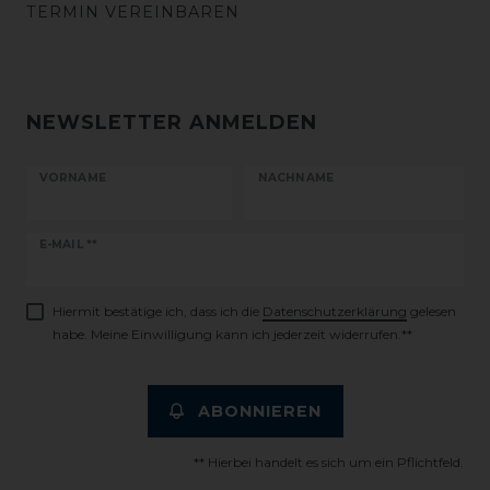
TERMIN VEREINBAREN
NEWSLETTER ANMELDEN
VORNAME
NACHNAME
Newsletter
E-MAIL **
Honig
Hiermit bestätige ich, dass ich die
Daten­schutz­erklärung
gelesen
habe. Meine Einwilligung kann ich jederzeit widerrufen.**
ABONNIEREN
** Hierbei handelt es sich um ein Pflichtfeld.