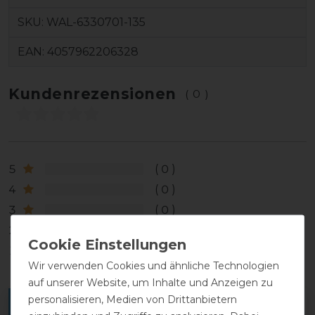
SKU:
WAL-6330701-135
EAN:
4057962206328
Kundenrezensionen
(0)
5
0
4
0
3
0
2
0
1
0
Wir verwenden Cookies und ähnliche Technologien
auf unserer Website, um Inhalte und Anzeigen zu
personalisieren, Medien von Drittanbietern
Melde dich an, um eine Kundenrezension zu