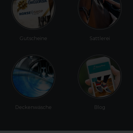
Gutscheine
Sattlerei
Deckenwäsche
Blog