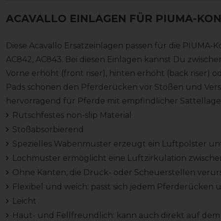
ACAVALLO EINLAGEN FÜR PIUMA-KO
Diese Acavallo Ersatzeinlagen passen für die PIUMA-K
AC842, AC843. Bei diesen Einlagen kannst Du zwischen 
Vorne erhöht (front riser), hinten erhöht (back riser) 
Pads schonen den Pferderücken vor Stößen und Ver
hervorragend für Pferde mit empfindlicher Sattellage
Rutschfestes non-slip Material
Stoßabsorbierend
Spezielles Wabenmuster erzeugt ein Luftpolster un
Lochmuster ermöglicht eine Luftzirkulation zwisch
Ohne Kanten, die Druck- oder Scheuerstellen veru
Flexibel und weich: passt sich jedem Pferderücken 
Leicht
Haut- und Fellfreundlich: kann auch direkt auf d