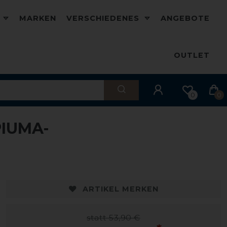
D
MARKEN
VERSCHIEDENES
ANGEBOTE
OUTLET
0
0
PIUMA-
-10%
-
ARTIKEL MERKEN
statt 53,90 €