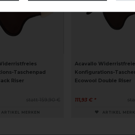
iderristfreies
Acavallo Widerristfrei
tions-Taschenpad
Konfigurations-Tasch
ack Riser
Ecowool Double Riser
statt 159,90 €
111,93 € *
sta
ARTIKEL MERKEN
ARTIKEL MER