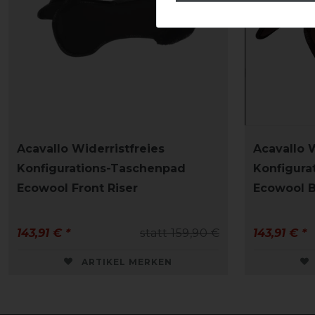
Acavallo Widerristfreies
Acavallo W
Konfigurations-Taschenpad
Konfigura
Ecowool Front Riser
Ecowool B
143,91 € *
statt 159,90 €
143,91 € *
ARTIKEL MERKEN