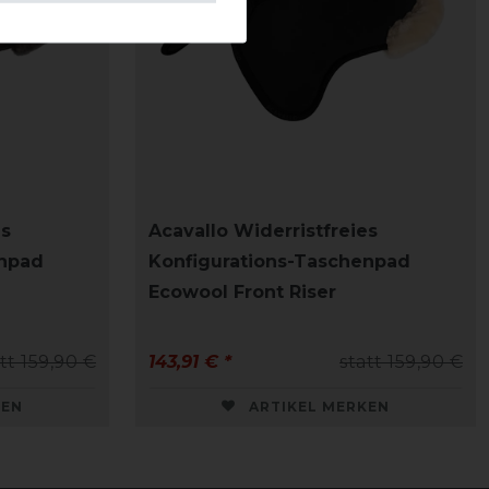
es
Acavallo Widerristfreies
enpad
Konfigurations-Taschenpad
Ecowool Front Riser
tt 159,90 €
143,91 € *
statt 159,90 €
KEN
ARTIKEL MERKEN