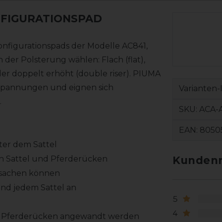
NFIGURATIONSPAD
onfigurationspads der Modelle AC841,
der Polsterung wählen: Flach (flat),
oder doppelt erhöht (double riser). PIUMA
spannungen und eignen sich
Varianten-
.
SKU:
ACA-
EAN:
8050
ter dem Sattel
en Sattel und Pferderücken
Kundenr
rsachen können
und jedem Sattel an
5
4
em Pferderücken angewandt werden