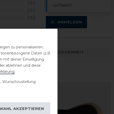
0
verfassen.
0
0
ANMELDEN
igen zu personalisieren,
DETAILS ZUR PRODUKTSICHERHEIT
personenbezogene Daten (z.B.
 mit deiner Einwilligung
der ablehnen und diese
rklärung
.
 Wunschzustellung
-10%
WAHL AKZEPTIEREN