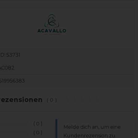
ID:
53731
AC082
519956383
ezensionen
(0)
0
Melde dich an, um eine
0
Kundenrezension zu