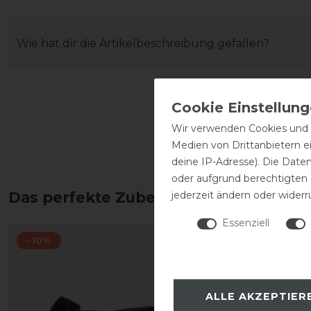
Wie hat dir die Artikelbeschreibung gefallen?
Wir verwenden Cookies und ä
Medien von Drittanbietern e
deine IP-Adresse). Die Date
oder aufgrund berechtigten
jederzeit ändern oder widerr
Das perfekte Zubehör für dich
Essenziell
-10%
-10%
ALLE AKZEPTIER