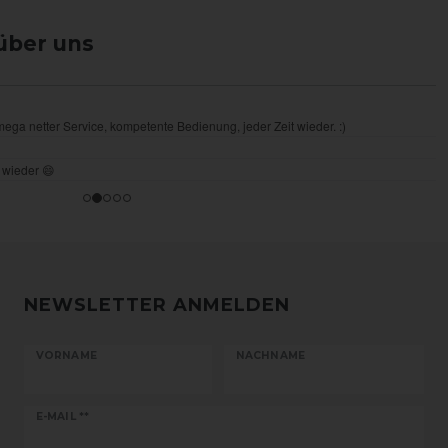
über uns
NEWSLETTER ANMELDEN
VORNAME
NACHNAME
Newsletter
E-MAIL **
Honig