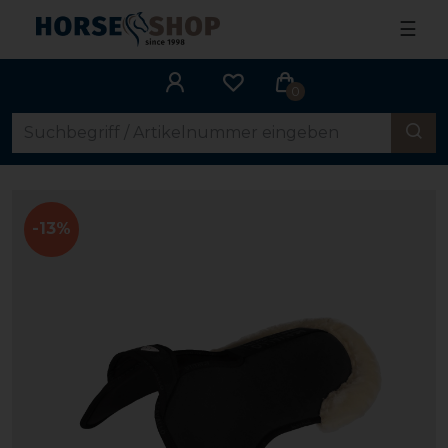
☰
0
-13%