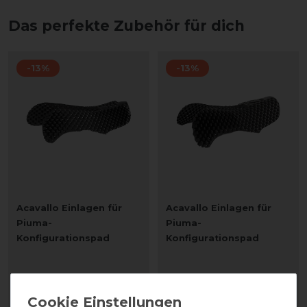
Das perfekte Zubehör für dich
-13%
-13%
Acavallo Einlagen für
Acavallo Einlagen für
Piuma-
Piuma-
Konfigurationspad
Konfigurationspad
statt 53,90 €
statt 53,90 €
47,00 € *
47,00 € *