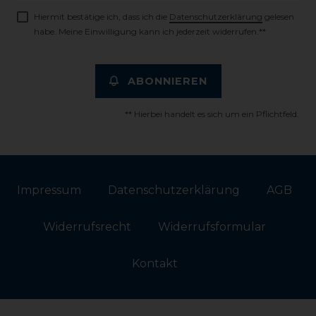
Hiermit bestätige ich, dass ich die
Daten­schutz­erklärung
gelesen
habe. Meine Einwilligung kann ich jederzeit widerrufen.**
ABONNIEREN
** Hierbei handelt es sich um ein Pflichtfeld.
Impressum
Daten­schutz­erklärung
AGB
Widerrufs­recht
Widerrufs­formular
Kontakt