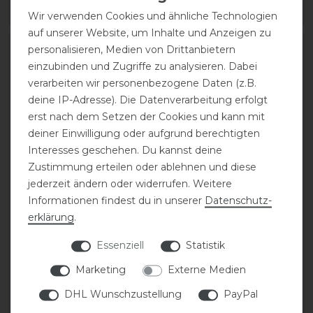
ARTIKEL MERKEN
ARTIKEL MERKEN
Wir verwenden Cookies und ähnliche Technologien
auf unserer Website, um Inhalte und Anzeigen zu
personalisieren, Medien von Drittanbietern
-13%
-13%
einzubinden und Zugriffe zu analysieren. Dabei
verarbeiten wir personenbezogene Daten (z.B.
deine IP-Adresse). Die Datenverarbeitung erfolgt
erst nach dem Setzen der Cookies und kann mit
deiner Einwilligung oder aufgrund berechtigten
Interesses geschehen. Du kannst deine
Zustimmung erteilen oder ablehnen und diese
jederzeit ändern oder widerrufen. Weitere
Acavallo Einlagen für
Acavallo Einlagen für
Informationen findest du in unserer
Daten­schutz­
Piuma-
Piuma-
erklärung
.
Konfigurationspad
Konfigurationspad
Essenziell
Statistik
statt 53,90 €
statt 53,90 €
Marketing
Externe Medien
47,00 € *
47,00 € *
DHL Wunschzustellung
PayPal
ARTIKEL MERKEN
ARTIKEL MERKEN