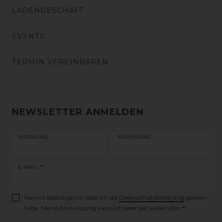
LADENGESCHÄFT
EVENTS
TERMIN VEREINBAREN
NEWSLETTER ANMELDEN
VORNAME
NACHNAME
Newsletter
E-MAIL **
Honig
Hiermit bestätige ich, dass ich die
Daten­schutz­erklärung
gelesen
habe. Meine Einwilligung kann ich jederzeit widerrufen.**