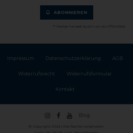
ABONNIEREN
** Hierbei handelt es sich um ein Pflichtfeld.
Impressum
Daten­schutz­erklärung
AGB
Widerrufs­recht
Widerrufs­formular
Kontakt
Blog
© Copyright 2026 | Alle Rechte vorbehalten.
* inkl. ges. MwSt. zzgl.
Versandkosten