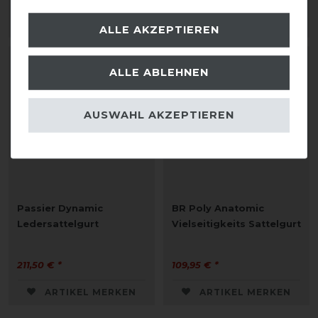
ARTIKEL MERKEN
ARTIKEL MERKEN
ALLE AKZEPTIEREN
ALLE ABLEHNEN
AUSWAHL AKZEPTIEREN
Passier Dynamic
BR Poly Anatomic
Ledersattelgurt
Vielseitigkeits Sattelgurt
211,50 € *
109,95 € *
ARTIKEL MERKEN
ARTIKEL MERKEN