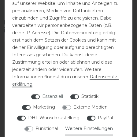
auf unserer Website, um Inhalte und Anzeigen zu
personalisieren, Medien von Drittanbietern
einzubinden und Zugriffe zu analysieren. Dabei
Diese Produkte könnten dich auch
verarbeiten wir personenbezogene Daten (z.B.
interessieren
deine IP-Adresse). Die Datenverarbeitung erfolgt
erst nach dem Setzen der Cookies und kann mit
deiner Einwilligung oder aufgrund berechtigten
Interesses geschehen. Du kannst deine
Zustimmung erteilen oder ablehnen und diese
jederzeit ändern oder widerrufen. Weitere
Informationen findest du in unserer
Daten­schutz­
erklärung
.
Essenziell
Statistik
Marketing
Externe Medien
Euroriding Coolplus
Passier Dynamic
DHL Wunschzustellung
PayPal
Sattelgurt
Ledersattelgurt
Funktional
Weitere Einstellungen
41,35 € *
211,50 € *