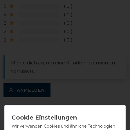
5
0
4
0
3
0
2
0
1
0
Melde dich an, um eine Kundenrezension zu
verfassen.
ANMELDEN
DETAILS ZUR PRODUKTSICHERHEIT
Wir verwenden Cookies und ähnliche Technologien