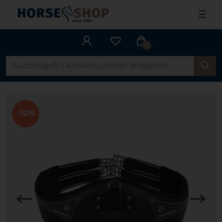
☰
0
-10%