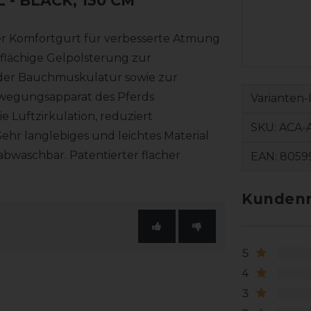
L
- BLACK, 130 CM
er Komfortgurt für verbesserte Atmung
flächige Gelpolsterung zur
der Bauchmuskulatur sowie zur
wegungsapparat des Pferds
Varianten-
 Luftzirkulation, reduziert
SKU:
ACA-
hr langlebiges und leichtes Material
bwaschbar. Patentierter flacher
EAN:
8059
Kundenr
5
4
3