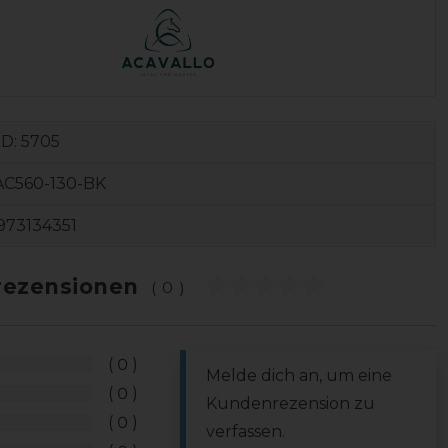
ID:
5705
AC560-130-BK
973134351
ezensionen
(0)
0
Melde dich an, um eine
0
Kundenrezension zu
0
verfassen.