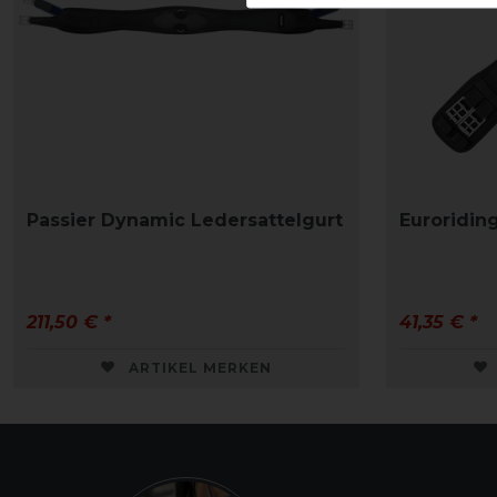
Passier Dynamic Ledersattelgurt
Euroriding
211,50 € *
41,35 € *
ARTIKEL MERKEN