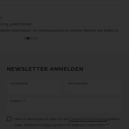
NEWSLETTER ANMELDEN
VORNAME
NACHNAME
Newsletter
E-MAIL **
Honig
Hiermit bestätige ich, dass ich die
Daten­schutz­erklärung
gelesen
habe. Meine Einwilligung kann ich jederzeit widerrufen.**