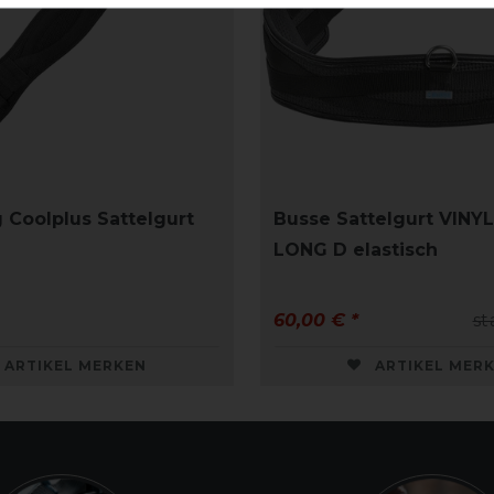
 Coolplus Sattelgurt
Busse Sattelgurt VINY
LONG D elastisch
60,00 € *
st
ARTIKEL MERKEN
ARTIKEL MER