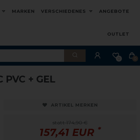
D
MARKEN
VERSCHIEDENES
ANGEBOTE
OUTLET
0
0
 PVC + GEL
-10%
-
ARTIKEL MERKEN
statt 174,90 €
*
157,41 EUR