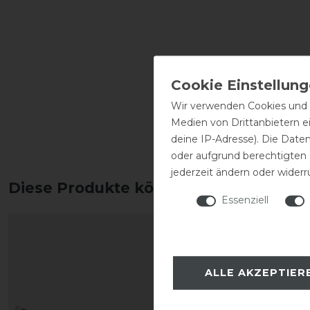
Wir verwenden Cookies und ä
Medien von Drittanbietern e
deine IP-Adresse). Die Date
oder aufgrund berechtigten
jederzeit ändern oder widerr
Diese Produkte könnten dich auch int
Essenziell
ALLE AKZEPTIER