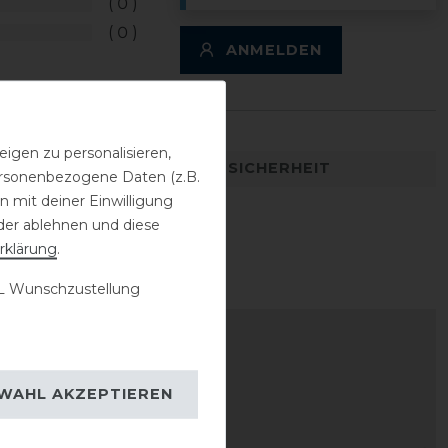
0
0
ANMELDEN
igen zu personalisieren,
DETAILS ZUR PRODUKTSICHERHEIT
personenbezogene Daten (z.B.
 mit deiner Einwilligung
der ablehnen und diese
rklärung
.
 Wunschzustellung
WAHL AKZEPTIEREN