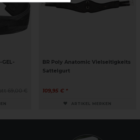
L-GEL-
BR Poly Anatomic Vielseitigkeits
Sattelgurt
att 69,00 €
109,95 € *
KEN
ARTIKEL MERKEN