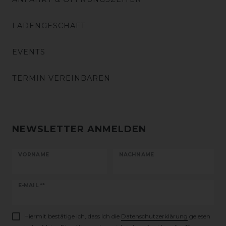
LADENGESCHÄFT
EVENTS
TERMIN VEREINBAREN
NEWSLETTER ANMELDEN
VORNAME
NACHNAME
Newsletter
E-MAIL **
Honig
Hiermit bestätige ich, dass ich die
Daten­schutz­erklärung
gelesen