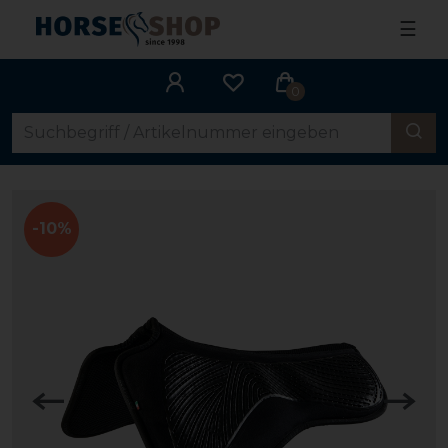
☰
0
-10%