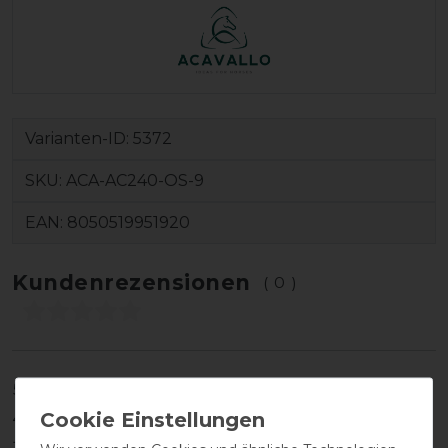
Varianten-ID:
5372
SKU:
ACA-AC240-OS-9
EAN:
8050519951920
Kundenrezensionen
(0)
5
0
4
0
3
0