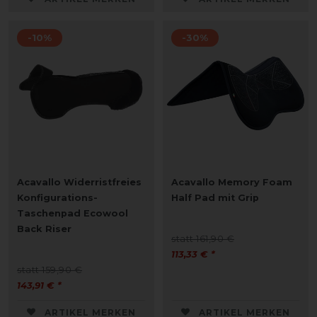
-10%
-30%
Acavallo Widerristfreies
Acavallo Memory Foam
Konfigurations-
Half Pad mit Grip
Taschenpad Ecowool
Back Riser
statt 161,90 €
113,33 € *
statt 159,90 €
143,91 € *
ARTIKEL MERKEN
ARTIKEL MERKEN