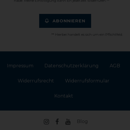
habe. Meine Einwilligung kann ich jederzeit widerrufen.**
ABONNIEREN
** Hierbei handelt es sich um ein Pflichtfeld.
Impressum
Daten­schutz­erklärung
AGB
Widerrufs­recht
Widerrufs­formular
Kontakt
Blog