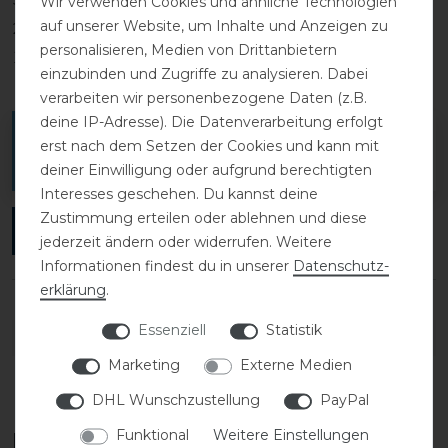
Wir verwenden Cookies und ähnliche Technologien
auf unserer Website, um Inhalte und Anzeigen zu
2
0
personalisieren, Medien von Drittanbietern
1
0
einzubinden und Zugriffe zu analysieren. Dabei
verarbeiten wir personenbezogene Daten (z.B.
deine IP-Adresse). Die Datenverarbeitung erfolgt
Melde dich an, um eine Kundenrezension zu
erst nach dem Setzen der Cookies und kann mit
verfassen.
deiner Einwilligung oder aufgrund berechtigten
Interesses geschehen. Du kannst deine
Zustimmung erteilen oder ablehnen und diese
ANMELDEN
jederzeit ändern oder widerrufen. Weitere
Informationen findest du in unserer
Daten­schutz­
erklärung
.
Essenziell
Statistik
DETAILS ZUR PRODUKTSICHERHEIT
Marketing
Externe Medien
DHL Wunschzustellung
PayPal
Funktional
Weitere Einstellungen
Diese Produkte könnten dich auch