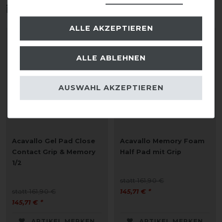
interessieren
ALLE AKZEPTIEREN
-10%
-10%
ALLE ABLEHNEN
AUSWAHL AKZEPTIEREN
Acavallo Gel Pad Close
Acavallo Memory Foam
Contact Grip & Memory
Half Pad mit Grip
1/2
statt 161,90 €
statt 161,90 €
145,71 € *
145,71 € *
ARTIKEL MERKEN
ARTIKEL MERKEN