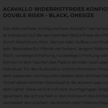
ACAVALLO WIDERRISTFREIES KONFI
DOUBLE RISER
- BLACK, ONESIZE
Das widerristfreie, konfigurierbare Acavallo Taschenpa
ist individuell auf die wechselnden Bedürfnisse des 
durch Wachstum, Alter, Verlust oder Aufbau von Musku
sein. Besonders für Pferde mit hohem, langem Widerris
(flach, vorseitige Erhöhung, rückseitige Erhöhung od
können in den Taschen des Pads in ein oder zwei Lag
individuell für die Muskulatur und Konformation Ihre
dem passenden Konfigurationspaket eine optimale Sat
Vorteil dieses leichten Sattelpad ist die sichere Lage 
dem Sattel. Diese wird durch eine durchgängige längs
garantiert, die sich perfekt in den Hohlraum des Wirbel
vermeidet Verrutschen, Verdrehen oder Faltenschlag