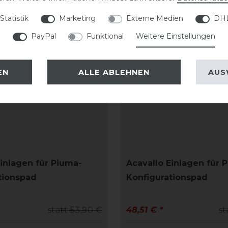
-10%
Statistik
Marketing
Externe Medien
DHL
PayPal
Funktional
Weitere Einstellungen
EN
ALLE ABLEHNEN
AUS
Einlagen für Piuma-
Acavallo Einlagen für 
tionspad
Konfigurationspad
statt 53,90 €
48,51 € *
st