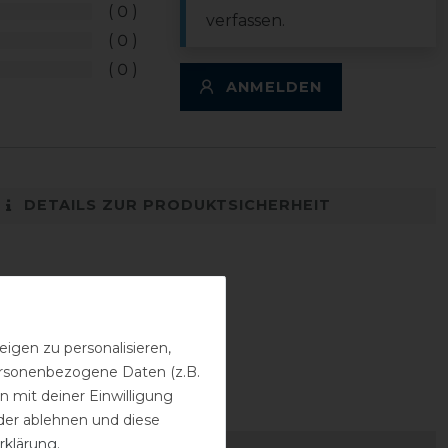
0
verfassen.
0
0
ANMELDEN
DETAILS ZUR PRODUKTSICHERHEIT
igen zu personalisieren,
personenbezogene Daten (z.B.
 mit deiner Einwilligung
der ablehnen und diese
rklärung
.