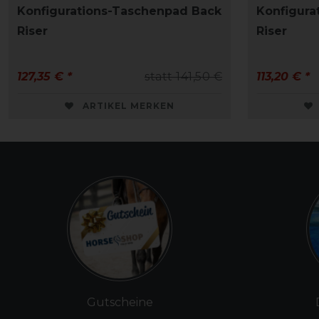
Konfigurations-Taschenpad Back
Konfigura
Riser
Riser
127,35 € *
statt 141,50 €
113,20 € *
ARTIKEL MERKEN
Gutscheine