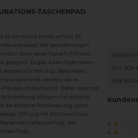
GURATIONS-TASCHENPAD
d ist vorne und hinten erhöht. Es
Pferdes anpassbar. Bei Veränderungen
latur kann diese Pad sehr hilfreich
Varianten-
t geeignet. Es gibt 4 Sets Federkissen
SKU:
ACA-
er doppelte Erhöhung), diese Kissen
en so angeordnet werden, wie es
EAN:
8050
s Pferdes von Nutzen ist. Daher kann mit
telanpassung erfolgen. Ein weiterer
Kundenr
und die einfache Positionierung unter
seitige Öffnung mit Klettverschluss
kanals des Sattels einfügt; dies
5
en des Pads.
4