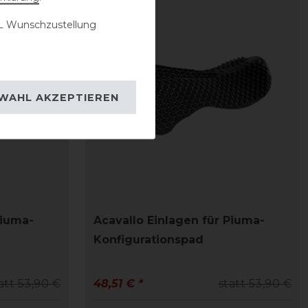
-10%
 Wunschzustellung
WAHL AKZEPTIEREN
Piuma-
Acavallo Einlagen für Piuma-
Konfigurationspad
att 53,90 €
48,51 € *
statt 53,90 €