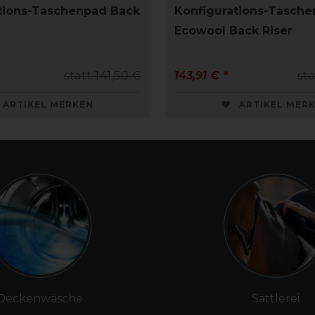
tions-Taschenpad Back
Konfigurations-Tasch
Ecowool Back Riser
statt 141,50 €
143,91 € *
sta
ARTIKEL MERKEN
ARTIKEL MER
Deckenwäsche
Sattlerei