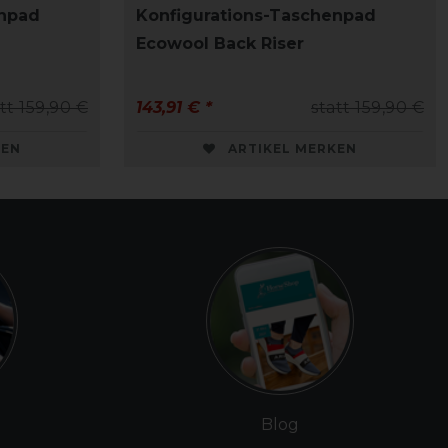
enpad
Konfigurations-Taschenpad
Ecowool Back Riser
tt 159,90 €
143,91 € *
statt 159,90 €
KEN
ARTIKEL MERKEN
Blog