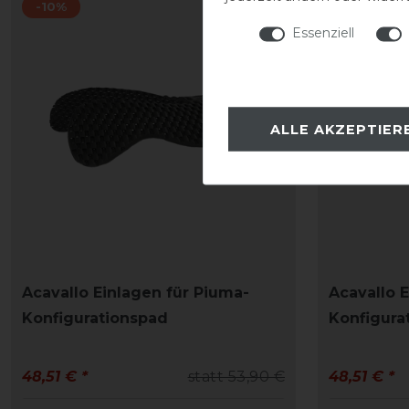
-10%
-10%
Essenziell
ALLE AKZEPTIER
Acavallo Einlagen für Piuma-
Acavallo 
Konfigurationspad
Konfigura
48,51 € *
statt 53,90 €
48,51 € *