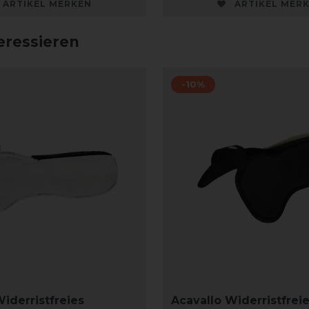
ARTIKEL MERKEN
ARTIKEL MER
eressieren
-10%
iderristfreies
Acavallo Widerristfrei