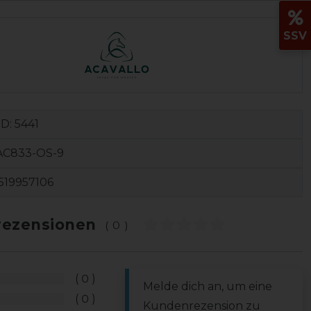
SSV
ID:
5441
AC833-OS-9
519957106
ezensionen
(0)
0
Melde dich an, um eine
0
Kundenrezension zu