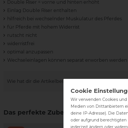
Double Riser = vorne und hinten erhöht
Einlag Double Riser enthalten
hilfreich bei wechselnder Muskulatur des Pferdes
für Pferde mit hohem Widerrist
rutscht nicht
widerristfrei
optimal anzupassen
Wechseleinlagen können separat erworben werden
Wie hat dir die Artikelbeschreibung gefallen?
Wir verwenden Cookies und ä
Medien von Drittanbietern e
Das perfekte Zubehör für dich
deine IP-Adresse). Die Date
oder aufgrund berechtigten
jederzeit ändern oder widerr