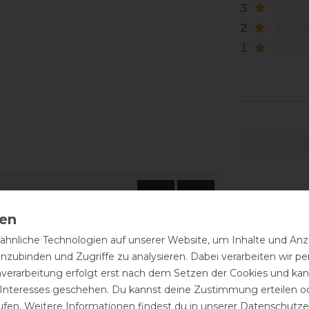
3
2
1
hnliche Technologien auf unserer Website, um Inhalte und Anze
inzubinden und Zugriffe zu analysieren. Dabei verarbeiten wir 
nverarbeitung erfolgt erst nach dem Setzen der Cookies und kann
 Interesses geschehen. Du kannst deine Zustimmung erteilen o
ufen. Weitere Informationen findest du in unserer
Daten­schutz­e