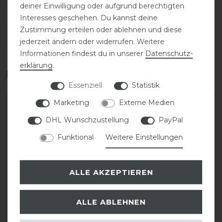
deiner Einwilligung oder aufgrund berechtigten
Interesses geschehen. Du kannst deine
Zustimmung erteilen oder ablehnen und diese
DETAILS ZUR PRODUKTSICHERHEIT
jederzeit ändern oder widerrufen. Weitere
Informationen findest du in unserer
Daten­schutz­
erklärung
.
Das perfekte Zubehör für dich
Essenziell
Statistik
Marketing
Externe Medien
-10%
-10%
DHL Wunschzustellung
PayPal
Funktional
Weitere Einstellungen
ALLE AKZEPTIEREN
ALLE ABLEHNEN
Acavallo Einlagen für
Acavallo Einlagen für
Piuma-
Piuma-