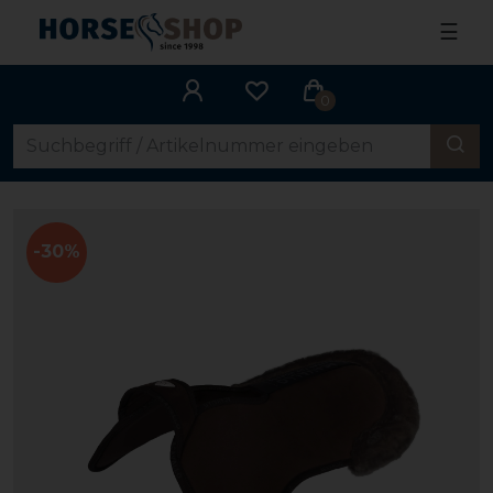
☰
0
-30%