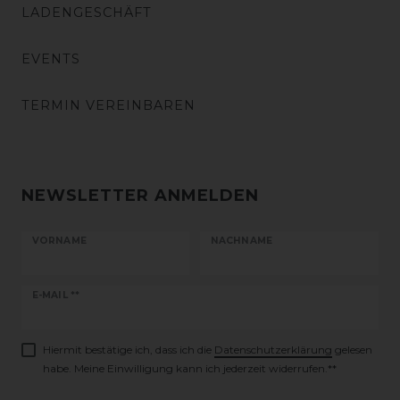
LADENGESCHÄFT
EVENTS
TERMIN VEREINBAREN
NEWSLETTER ANMELDEN
VORNAME
NACHNAME
Newsletter
E-MAIL **
Honig
Hiermit bestätige ich, dass ich die
Daten­schutz­erklärung
gelesen
habe. Meine Einwilligung kann ich jederzeit widerrufen.**