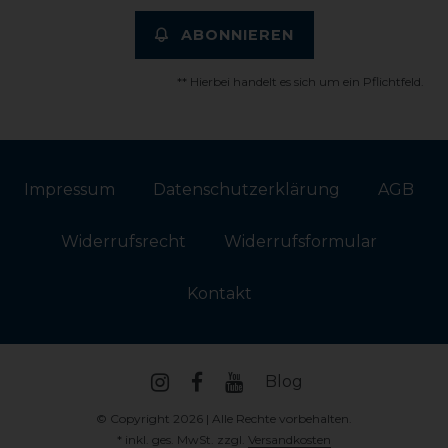
ABONNIEREN
** Hierbei handelt es sich um ein Pflichtfeld.
Impressum
Daten­schutz­erklärung
AGB
Widerrufs­recht
Widerrufs­formular
Kontakt
Blog
© Copyright 2026 | Alle Rechte vorbehalten.
* inkl. ges. MwSt. zzgl.
Versandkosten