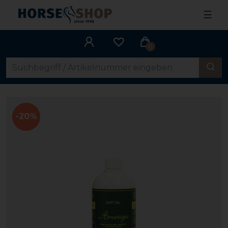
☰
0
-20%