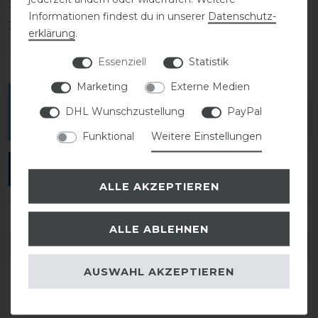
3
0
Informationen findest du in unserer
Daten­schutz­
2
0
erklärung
.
1
0
Essenziell
Statistik
Marketing
Externe Medien
Melde dich an, um eine Kundenrezension zu
DHL Wunschzustellung
PayPal
verfassen.
Funktional
Weitere Einstellungen
ANMELDEN
ALLE AKZEPTIEREN
ALLE ABLEHNEN
DETAILS ZUR PRODUKTSICHERHEIT
AUSWAHL AKZEPTIEREN