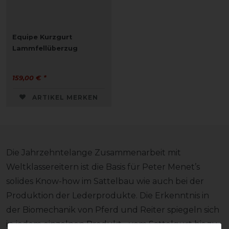
Equipe Kurzgurt
Lammfellüberzug
159,00 € *
ARTIKEL MERKEN
Die Jahrzehntelange Zusammenarbeit mit
Weltklassereitern ist die Basis für Peter Menet’s
solides Know-how im Sattelbau wie auch bei der
Produktion der Lederprodukte. Die Erkenntnis in
der Biomechanik von Pferd und Reiter spiegeln sich
in jedem einzelnen Produkt - vom Sattelgurt bis zu