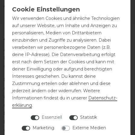
Amerigo Sättel.
Wir verwenden Cookies und ähnliche Technologien
auf unserer Website, um Inhalte und Anzeigen zu
personalisieren, Medien von Drittanbietern
Amerigo Sättel und Lederprodukte
einzubinden und Zugriffe zu analysieren. Dabei
verarbeiten wir personenbezogene Daten (z.B.
Amerigo verfolgt stets das Ziel, erhöhte
deine IP-Adresse). Die Datenverarbeitung erfolgt
Leistungsfähigkeit und langfristige
erst nach dem Setzen der Cookies und kann mit
Gesunderhaltung zu fördern.
deiner Einwilligung oder aufgrund berechtigten
Interesses geschehen. Du kannst deine
Ein Amerigo Sattel platziert das Reitergewicht auf
Zustimmung erteilen oder ablehnen und diese
dem Pferderücken so, dass es so angenehm wie
jederzeit ändern oder widerrufen. Weitere
möglich für das Pferd ist. So kann das Pferd leichter
Informationen findest du in unserer
Daten­schutz­
den Rücken aufwölben und über die
erklärung
.
Dehnungshaltung in die Versammlung gelangen.
Essenziell
Statistik
Das oberste Ziel des Reitsports, die Losgelassenheit,
Marketing
Externe Medien
wird gefördert. Die Lederpflege ist speziell auf der