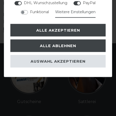
DHL Wunschzustellung
PayPal
Leder der Produkte abgestimmt.
Funktional
Weitere Einstellungen
Du möchtest Deinen Amerigo Sattel anpassen
lassen? Eine Sattel-Anpassung erfolgt durch unsere
hauseigene Sattlerei
.
ALLE AKZEPTIEREN
ALLE ABLEHNEN
AUSWAHL AKZEPTIEREN
Gutscheine
Sattlerei