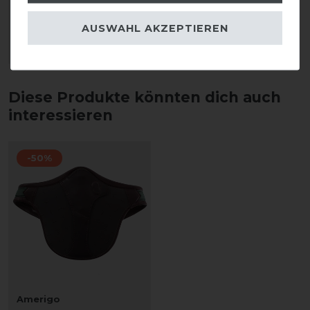
119,20 € *
AUSWAHL AKZEPTIEREN
1
Paar
ARTIKEL MERKEN
Diese Produkte könnten dich auch
interessieren
-50%
Amerigo