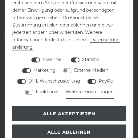
erst nach dem Setzen der Cookies und kann mit
249,00 € *
statt 149,00 €
deiner Einwilligung oder aufgrund berechtigten
74,50 € *
Interesses geschehen. Du kannst deine
1
Paar
Zustimmung erteilen oder ablehnen und diese
ARTIKEL MERKEN
ARTIKEL MERKEN
jederzeit ändern oder widerrufen. Weitere
Informationen findest du in unserer
Daten­schutz­
-20%
erklärung
.
Essenziell
Statistik
Marketing
Externe Medien
DHL Wunschzustellung
PayPal
Funktional
Weitere Einstellungen
Amerigo
ALLE AKZEPTIEREN
Steigbügelriemen Nylon
ALLE ABLEHNEN
statt 149,00 €