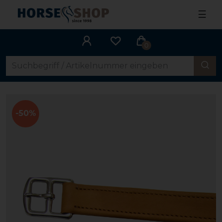
☰
0
-50%