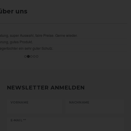
über uns
NEWSLETTER ANMELDEN
VORNAME
NACHNAME
Newsletter
E-MAIL **
Honig