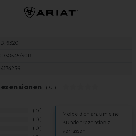
ID:
6320
10030545/30R
04174236
ezensionen
(0)
0
Melde dich an, um eine
0
Kundenrezension zu
0
verfassen.