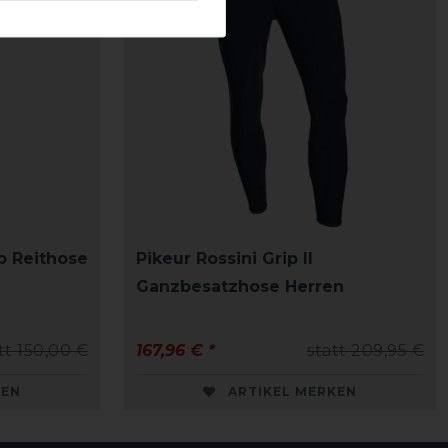
ip Reithose
Pikeur Rossini Grip II
Ganzbesatzhose Herren
tt 150,00 €
167,96 € *
statt 209,95 €
KEN
ARTIKEL MERKEN