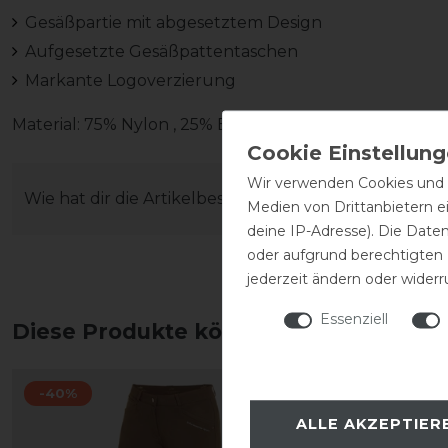
Gesäßpartie mit abgesetztem Design
Aufgesetzte Gesäßpattentaschen
Markante Logoverzierung
Material: 75% Nylon , 25% Elasthan
Wir verwenden Cookies und ä
Wie hat dir die Artikelbeschreibung gefallen?
Medien von Drittanbietern e
deine IP-Adresse). Die Date
oder aufgrund berechtigten
jederzeit ändern oder widerr
Essenziell
Diese Produkte könnten dich auch int
-40%
-20%
ALLE AKZEPTIER