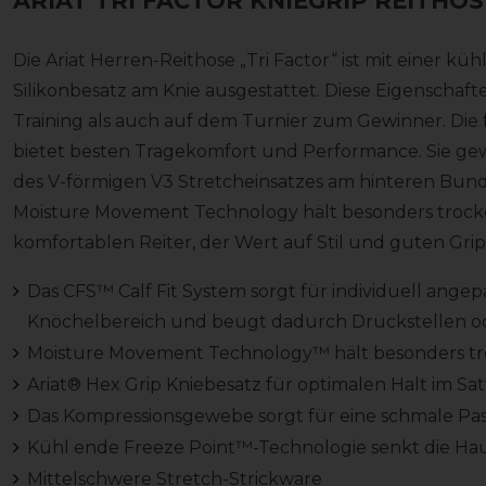
ARIAT TRI FACTOR KNIEGRIP REITHO
Die Ariat Herren-Reithose „Tri Factor“ ist mit einer 
Silikonbesatz am Knie ausgestattet. Diese Eigenschaf
Training als auch auf dem Turnier zum Gewinner. Die
bietet besten Tragekomfort und Performance. Sie ge
des V-förmigen V3 Stretcheinsatzes am hinteren Bund 
Moisture Movement Technology hält besonders trocken.
komfortablen Reiter, der Wert auf Stil und guten Grip 
Das CFS™ Calf Fit System sorgt für individuell ange
Knöchelbereich und beugt dadurch Druckstellen od
Moisture Movement Technology™ hält besonders t
Ariat® Hex Grip Kniebesatz für optimalen Halt im Sat
Das Kompressionsgewebe sorgt für eine schmale Pa
Kühl ende Freeze Point™-Technologie senkt die H
Mittelschwere Stretch-Strickware