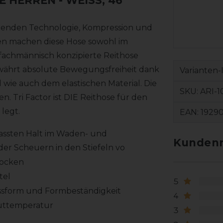
SE HERREN
- WEISS, 46
kühlenden Technologie, Kompression und
ten machen diese Hose sowohl im
 fachmännisch konzipierte Reithose
währt absolute Bewegungsfreiheit dank
Varianten-
wie auch dem elastischen Material. Die
SKU:
ARI-
 Tri Factor ist DIE Reithose für den
legt.
EAN:
1929
passten Halt im Waden- und
Kundenr
er Scheuern in den Stiefeln vo
rocken
tel
5
ssform und Formbeständigkeit
4
auttemperatur
3