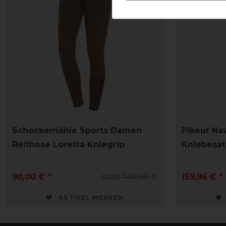
Schockemöhle Sports Damen
Pikeur Na
Reithose Loretta Kniegrip
Kniebesat
90,00 € *
statt 149,95 €
159,96 € *
ARTIKEL MERKEN