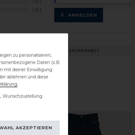
0
0
ANMELDEN
DETAILS ZUR PRODUKTSICHERHEIT
igen zu personalisieren,
personenbezogene Daten (z.B.
 mit deiner Einwilligung
der ablehnen und diese
rklärung
.
 Wunschzustellung
-20%
WAHL AKZEPTIEREN