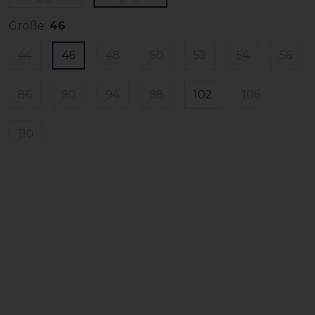
Größe:
46
44
46
48
50
52
54
56
86
90
94
98
102
106
110