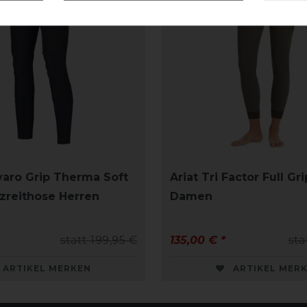
varo Grip Therma Soft
Ariat Tri Factor Full Gr
zreithose Herren
Damen
statt 199,95 €
135,00 € *
sta
ARTIKEL MERKEN
ARTIKEL MER