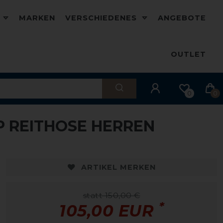
D
MARKEN
VERSCHIEDENES
ANGEBOTE
OUTLET
0
0
IP REITHOSE HERREN
-30%
ARTIKEL MERKEN
statt 150,00 €
*
105,00 EUR