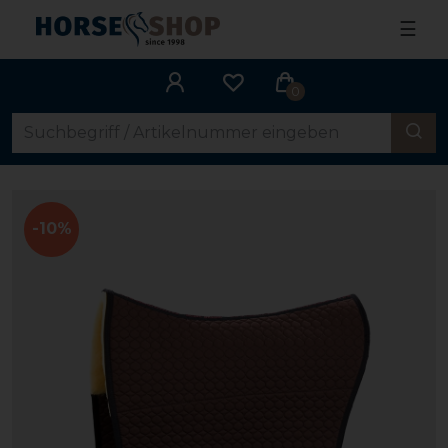
☰
0
-10%