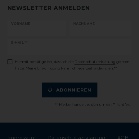
NEWSLETTER ANMELDEN
VORNAME
NACHNAME
Newsletter
E-MAIL **
Honig
Hiermit bestätige ich, dass ich die
Daten­schutz­erklärung
gelesen
habe. Meine Einwilligung kann ich jederzeit widerrufen.**
ABONNIEREN
** Hierbei handelt es sich um ein Pflichtfeld.
Impressum
Daten­schutz­erklärung
AGB