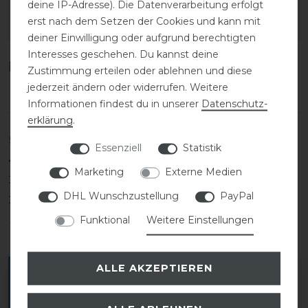
deine IP-Adresse). Die Datenverarbeitung erfolgt
erst nach dem Setzen der Cookies und kann mit
EAN:
4042164079993
deiner Einwilligung oder aufgrund berechtigten
Interesses geschehen. Du kannst deine
Kundenrezensionen
(0)
Zustimmung erteilen oder ablehnen und diese
jederzeit ändern oder widerrufen. Weitere
Informationen findest du in unserer
Daten­schutz­
erklärung
.
5
0
Essenziell
Statistik
4
0
Marketing
Externe Medien
3
0
DHL Wunschzustellung
PayPal
2
0
Funktional
Weitere Einstellungen
1
0
ALLE AKZEPTIEREN
Melde dich an, um eine Kundenrezension zu
verfassen.