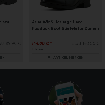
lsea-
Ariat WMS Heritage Lace
Paddock Boot Stiefelette Damen
att 99,90 €
144,00 € *
statt 160,00 €
1
Paar
KEN
ARTIKEL MERKEN