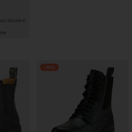
att 99,99 €
KEN
-10%