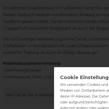
Ein seitlicher Elastikeinsatz im Fußbereich sorgt für o
Reiten. Dadurch wird ein komfortabler Einstieg ermögl
Passform gewährleistet. Die durchdachte Konstrukti
Tragegefühl sowohl im Steigbügel als auch bei länger
Die hochwertige Verarbeitung bis ins Detail unterstre
Stiefeletten. In Kombination mit Leder Chaps entsteht 
sowohl im Training als auch im Alltag überzeugt.
Materialzusammensetzung
Obermaterial Leder
Innenmaterial Textil und Lederanteile
Wir verwenden Cookies und ä
Medien von Drittanbietern e
Wie hat dir die Artikelbeschreibung gefallen?
deine IP-Adresse). Die Date
oder aufgrund berechtigten
jederzeit ändern oder widerr