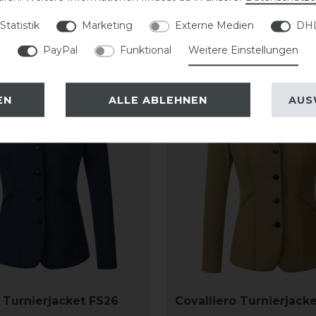
Statistik
Marketing
Externe Medien
DHL
PayPal
Funktional
Weitere Einstellungen
-20%
EN
ALLE ABLEHNEN
AUS
o Turnierjacket FS26
Covalliero Turnierjack