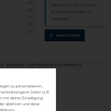
0
Melde dich an, um eine
0
Kundenrezension zu
0
verfassen.
0
0
ANMELDEN
DETAILS ZUR PRODUKTSICHERHEIT
igen zu personalisieren,
personenbezogene Daten (z.B.
 mit deiner Einwilligung
der ablehnen und diese
rklärung
.