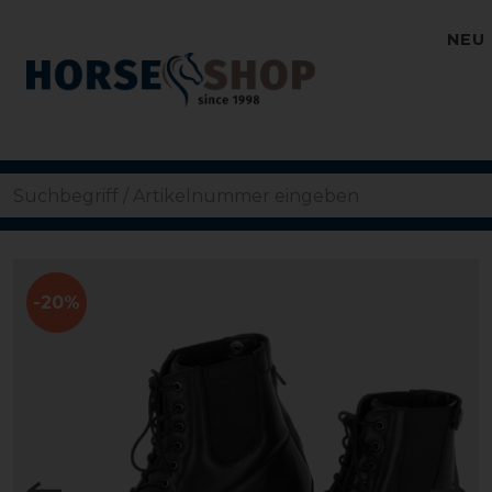
NEU
-20%