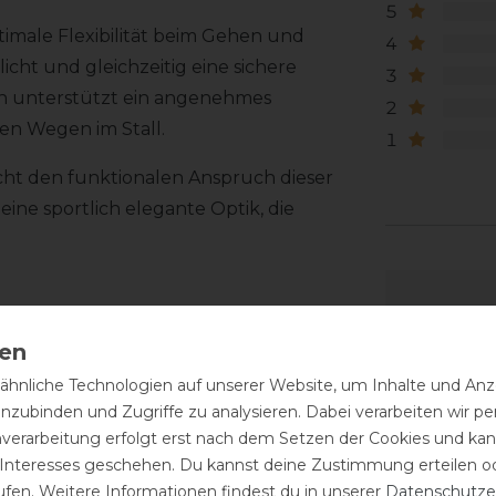
5
ptimale Flexibilität beim Gehen und
4
icht und gleichzeitig eine sichere
3
on unterstützt ein angenehmes
2
en Wegen im Stall.
1
icht den funktionalen Anspruch dieser
eine sportlich elegante Optik, die
hnliche Technologien auf unserer Website, um Inhalte und Anze
inzubinden und Zugriffe zu analysieren. Dabei verarbeiten wir 
nverarbeitung erfolgt erst nach dem Setzen der Cookies und kann
 Interesses geschehen. Du kannst deine Zustimmung erteilen o
ufen. Weitere Informationen findest du in unserer
Daten­schutz­e