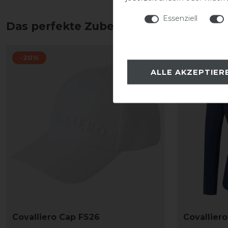
Essenziell
Das perfekte Zubehör für dich
-20%
-20%
ALLE AKZEPTIER
Covalliero Cap FS26
Covallier