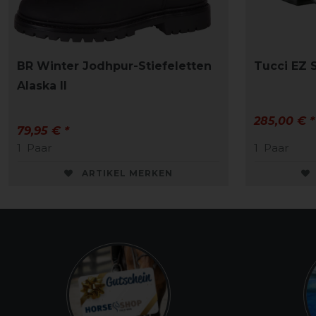
BR Winter Jodhpur-Stiefeletten
Tucci EZ S
Alaska II
285,00 € *
79,95 € *
1
Paar
1
Paar
ARTIKEL MERKEN