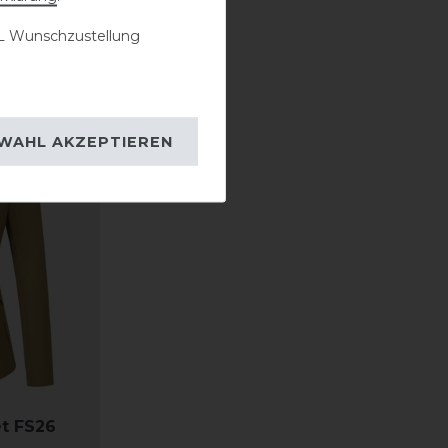
 Wunschzustellung
WAHL AKZEPTIEREN
et FS26