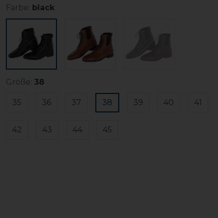
Farbe:
black
Größe:
38
35
36
37
38
39
40
41
42
43
44
45