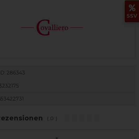
SSV
ID:
286343
3232175
653422731
ezensionen
(0)