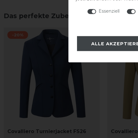
Essenziell
Das perfekte Zubehör für dich
-20%
-20%
ALLE AKZEPTIER
Covalliero Turnierjacket FS26
Covallier