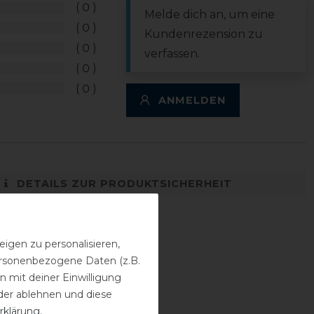
0
Melde dich an, um eine
0
Kundenrezension zu
0
verfassen.
0
0
ANMELDEN
DETAILS ZUR PRODUKTSICHERHEIT
igen zu personalisieren,
personenbezogene Daten (z.B.
 mit deiner Einwilligung
der ablehnen und diese
rklärung
.