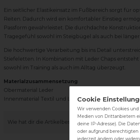
Ein seitlicher Elastikeinsatz im Fußbereich sorgt für o
Reiten. Dadurch wird ein komfortabler Einstieg ermögl
Passform gewährleistet. Die durchdachte Konstrukti
Tragegefühl sowohl im Steigbügel als auch bei länger
Die hochwertige Verarbeitung bis ins Detail unterstre
Stiefeletten. In Kombination mit Leder Chaps entsteht 
sowohl im Training als auch im Alltag überzeugt.
Materialzusammensetzung
Obermaterial Leder
Innenmaterial Textil und Lederanteile
Wir verwenden Cookies und ä
Medien von Drittanbietern e
Wie hat dir die Artikelbeschreibung gefallen?
deine IP-Adresse). Die Date
oder aufgrund berechtigten
jederzeit ändern oder widerr