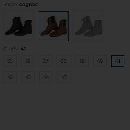
Farbe:
cognac
Größe:
41
35
36
37
38
39
40
41
42
43
44
45