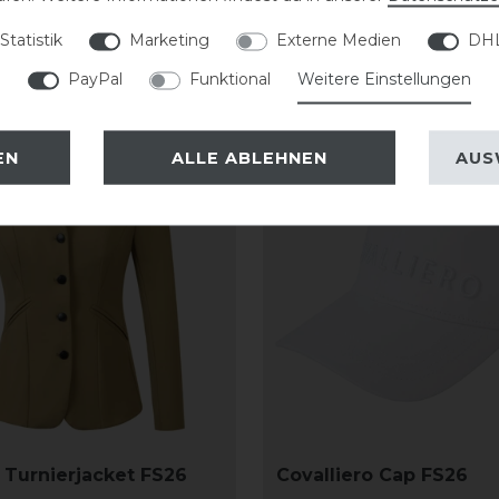
Statistik
Marketing
Externe Medien
DHL
PayPal
Funktional
Weitere Einstellungen
-20%
EN
ALLE ABLEHNEN
AUS
o Turnierjacket FS26
Covalliero Cap FS26