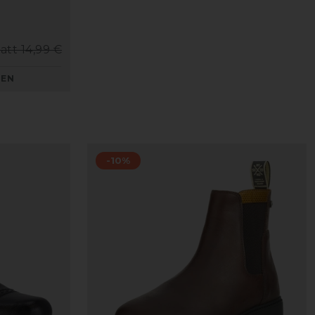
tatt 14,99 €
KEN
-10%