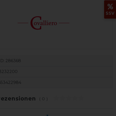
SSV
ID:
286368
3232200
653422984
ezensionen
(0)