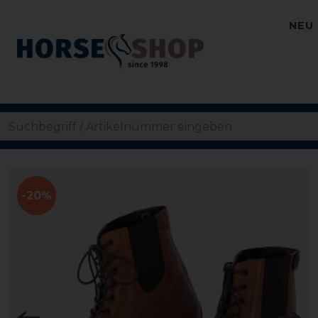
NEU
-20%