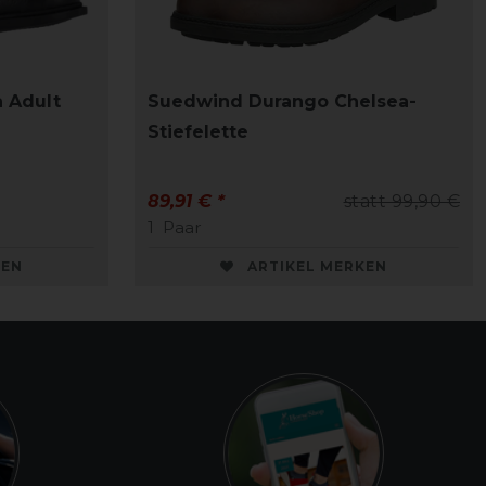
a Adult
Suedwind Durango Chelsea-
Stiefelette
89,91 € *
statt 99,90 €
1
Paar
KEN
ARTIKEL MERKEN