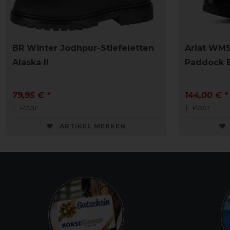
BR Winter Jodhpur-Stiefeletten
Ariat WMS
Alaska II
Paddock B
79,95 € *
144,00 € *
1
Paar
1
Paar
ARTIKEL MERKEN