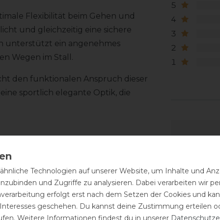
5
ptimale Flexibilität beim Gehen und
4
icht und gleichzeitig eine sichere
3
on unterstützt ein angenehmes
2
en Wegen im Stall.
1
icht den funktionalen Anspruch dieser
eine sportlich elegante Optik, die
hnliche Technologien auf unserer Website, um Inhalte und Anze
inzubinden und Zugriffe zu analysieren. Dabei verarbeiten wir 
nverarbeitung erfolgt erst nach dem Setzen der Cookies und kann
 Interesses geschehen. Du kannst deine Zustimmung erteilen o
ufen. Weitere Informationen findest du in unserer
Daten­schutz­e