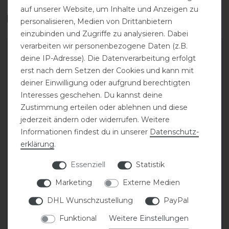
auf unserer Website, um Inhalte und Anzeigen zu
Das perfekte Zubehör für dich
personalisieren, Medien von Drittanbietern
einzubinden und Zugriffe zu analysieren. Dabei
verarbeiten wir personenbezogene Daten (z.B.
-20%
-20%
deine IP-Adresse). Die Datenverarbeitung erfolgt
erst nach dem Setzen der Cookies und kann mit
deiner Einwilligung oder aufgrund berechtigten
Interesses geschehen. Du kannst deine
Zustimmung erteilen oder ablehnen und diese
jederzeit ändern oder widerrufen. Weitere
Informationen findest du in unserer
Daten­schutz­
erklärung
.
Covalliero Turnierjacket
Covalliero Cap FS26
Essenziell
Statistik
FS26 Damen
Marketing
Externe Medien
statt 14,99 €
statt 99,99 €
11,99 € *
DHL Wunschzustellung
PayPal
79,99 € *
Funktional
Weitere Einstellungen
ARTIKEL MERKEN
ARTIKEL MERKEN