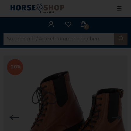
☰
0
-20%