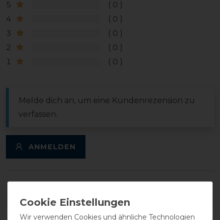
5
0
4
0
3
0
2
0
1
0
Melde dich an, um eine Kundenrezension zu
verfassen.
ANMELDEN
DETAILS ZUR PRODUKTSICHERHEIT
Wir verwenden Cookies und ähnliche Technologien