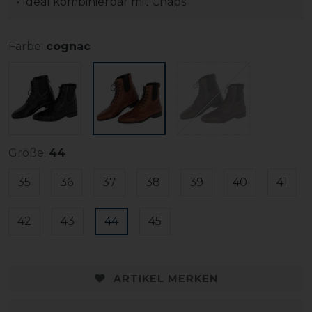
• Ideal kombinierbar mit Chaps
Farbe:
cognac
Größe:
44
35
36
37
38
39
40
41
42
43
44
45
ARTIKEL MERKEN