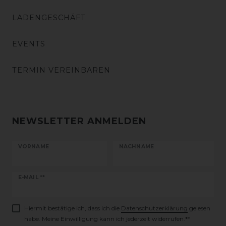
LADENGESCHÄFT
EVENTS
TERMIN VEREINBAREN
NEWSLETTER ANMELDEN
VORNAME
NACHNAME
Newsletter
E-MAIL **
Honig
Hiermit bestätige ich, dass ich die
Daten­schutz­erklärung
gelesen
habe. Meine Einwilligung kann ich jederzeit widerrufen.**