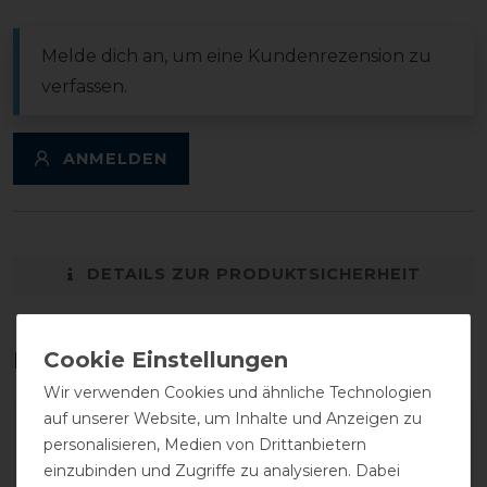
Melde dich an, um eine Kundenrezension zu
verfassen.
ANMELDEN
DETAILS ZUR PRODUKTSICHERHEIT
Das perfekte Zubehör für dich
Wir verwenden Cookies und ähnliche Technologien
auf unserer Website, um Inhalte und Anzeigen zu
-20%
-20%
personalisieren, Medien von Drittanbietern
einzubinden und Zugriffe zu analysieren. Dabei