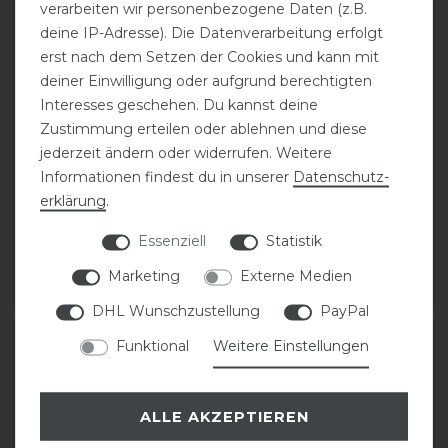
verarbeiten wir personenbezogene Daten (z.B.
deine IP-Adresse). Die Datenverarbeitung erfolgt
erst nach dem Setzen der Cookies und kann mit
deiner Einwilligung oder aufgrund berechtigten
Interesses geschehen. Du kannst deine
Zustimmung erteilen oder ablehnen und diese
Covalliero Hoody
Covalliero Turnierjacket
jederzeit ändern oder widerrufen. Weitere
Sweater FS26 Damen
FS26 Damen
Informationen findest du in unserer
Daten­schutz­
erklärung
.
statt 69,99 €
statt 99,99 €
Essenziell
Statistik
55,99 € *
79,99 € *
Marketing
Externe Medien
ARTIKEL MERKEN
ARTIKEL MERKEN
DHL Wunschzustellung
PayPal
-20%
-20%
Funktional
Weitere Einstellungen
ALLE AKZEPTIEREN