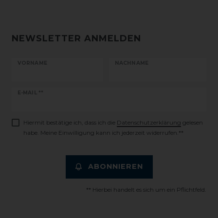
NEWSLETTER ANMELDEN
VORNAME
NACHNAME
Newsletter
E-MAIL **
Honig
Hiermit bestätige ich, dass ich die
Daten­schutz­erklärung
gelesen
habe. Meine Einwilligung kann ich jederzeit widerrufen.**
ABONNIEREN
** Hierbei handelt es sich um ein Pflichtfeld.