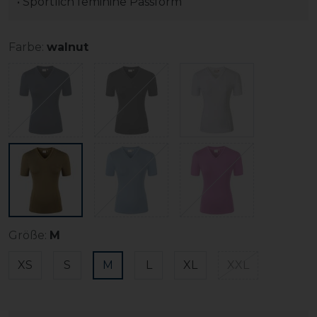
• Sportlich feminine Passform
Farbe:
walnut
Größe:
M
XS
S
M
L
XL
XXL