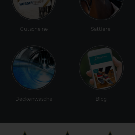
Gutscheine
Sattlerei
Deckenwäsche
Blog