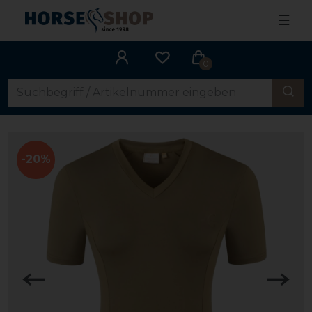
☰
0
-20%