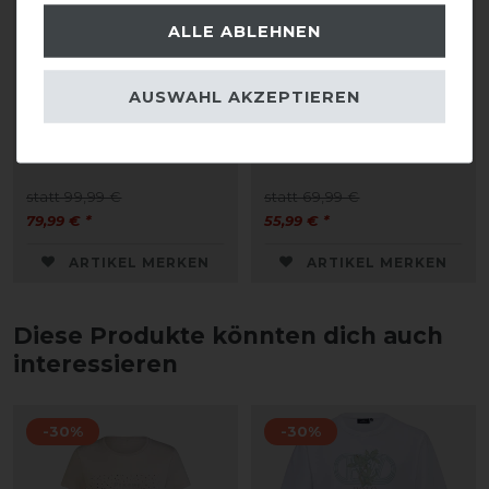
ALLE ABLEHNEN
AUSWAHL AKZEPTIEREN
Covalliero Turnierjacket
Covalliero Hoody
FS26 Damen
Sweater FS26 Damen
statt 99,99 €
statt 69,99 €
79,99 € *
55,99 € *
ARTIKEL MERKEN
ARTIKEL MERKEN
Diese Produkte könnten dich auch
interessieren
-30%
-30%