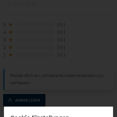
5
0
4
0
3
0
2
0
1
0
Melde dich an, um eine Kundenrezension zu
verfassen.
ANMELDEN