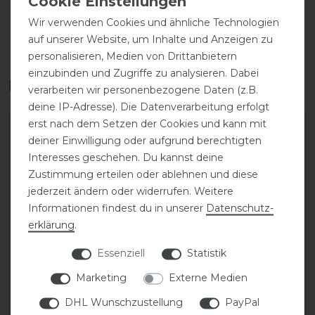
Wir verwenden Cookies und ähnliche Technologien
DETAILS ZUR PRODUKTSICHERHEIT
auf unserer Website, um Inhalte und Anzeigen zu
personalisieren, Medien von Drittanbietern
einzubinden und Zugriffe zu analysieren. Dabei
Das perfekte Zubehör für dich
verarbeiten wir personenbezogene Daten (z.B.
deine IP-Adresse). Die Datenverarbeitung erfolgt
erst nach dem Setzen der Cookies und kann mit
-20%
-20%
deiner Einwilligung oder aufgrund berechtigten
Interesses geschehen. Du kannst deine
Zustimmung erteilen oder ablehnen und diese
jederzeit ändern oder widerrufen. Weitere
Informationen findest du in unserer
Daten­schutz­
erklärung
.
Essenziell
Statistik
Covalliero Hoody
Covalliero Turnierjacket
Marketing
Externe Medien
Sweater FS26 Damen
FS26 Damen
DHL Wunschzustellung
PayPal