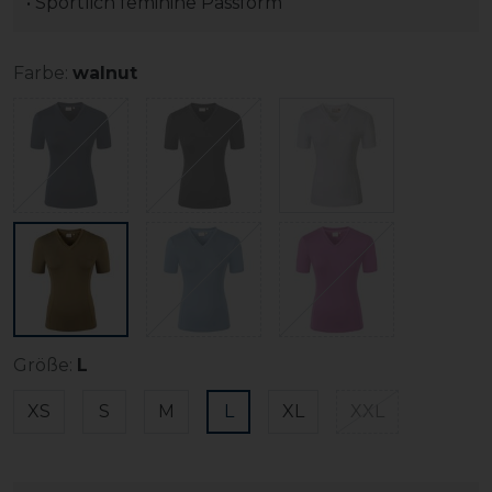
• Sportlich feminine Passform
Farbe:
walnut
Größe:
L
XS
S
M
L
XL
XXL