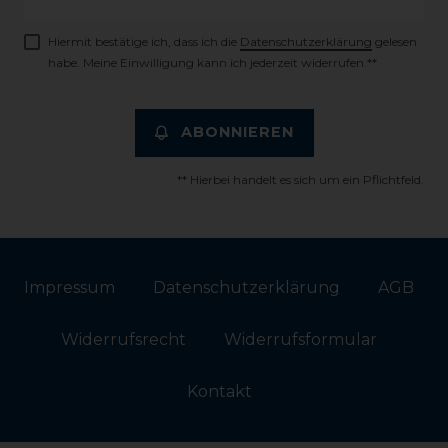
Honig
Hiermit bestätige ich, dass ich die
Daten­schutz­erklärung
gelesen
habe. Meine Einwilligung kann ich jederzeit widerrufen.**
ABONNIEREN
** Hierbei handelt es sich um ein Pflichtfeld.
Impressum
Daten­schutz­erklärung
AGB
Widerrufs­recht
Widerrufs­formular
Kontakt