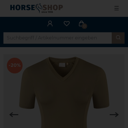
☰
0
-20%