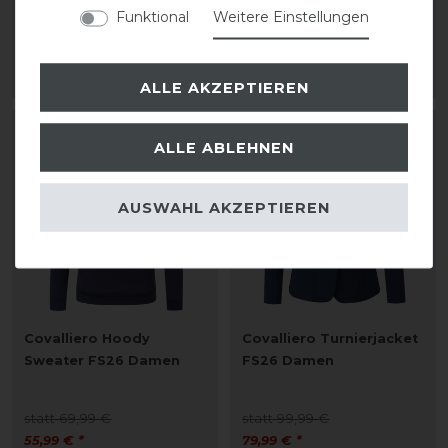
Funktional
Weitere Einstellungen
statt 99,99 €
statt 69,99 €
79,99 € *
55,99 € *
ARTIKEL MERKEN
ARTIKEL MERKEN
ALLE AKZEPTIEREN
-20%
-20%
ALLE ABLEHNEN
AUSWAHL AKZEPTIEREN
Covalliero Hoody
Covalliero Turnierjacket
Sweater FS26 Damen
FS26 Damen
statt 69,99 €
statt 99,99 €
55,99 € *
79,99 € *