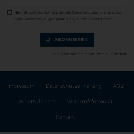
Honig
Hiermit bestätige ich, dass ich die
Daten­schutz­erklärung
gelesen
habe. Meine Einwilligung kann ich jederzeit widerrufen.**
ABONNIEREN
** Hierbei handelt es sich um ein Pflichtfeld.
Impressum
Daten­schutz­erklärung
AGB
Widerrufs­recht
Widerrufs­formular
Kontakt