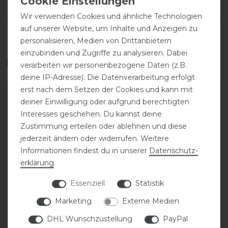
Wir verwenden Cookies und ähnliche Technologien
DETAILS ZUR PRODUKTSICHERHEIT
auf unserer Website, um Inhalte und Anzeigen zu
personalisieren, Medien von Drittanbietern
einzubinden und Zugriffe zu analysieren. Dabei
Das perfekte Zubehör für dich
verarbeiten wir personenbezogene Daten (z.B.
deine IP-Adresse). Die Datenverarbeitung erfolgt
erst nach dem Setzen der Cookies und kann mit
-20%
-20%
deiner Einwilligung oder aufgrund berechtigten
Interesses geschehen. Du kannst deine
Zustimmung erteilen oder ablehnen und diese
jederzeit ändern oder widerrufen. Weitere
Informationen findest du in unserer
Daten­schutz­
erklärung
.
Essenziell
Statistik
Covalliero Turnierjacket
Covalliero Hoody
Marketing
Externe Medien
FS26 Damen
Sweater FS26 Damen
DHL Wunschzustellung
PayPal