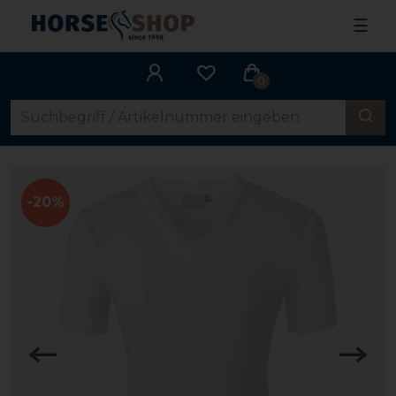
☰
0
-20%