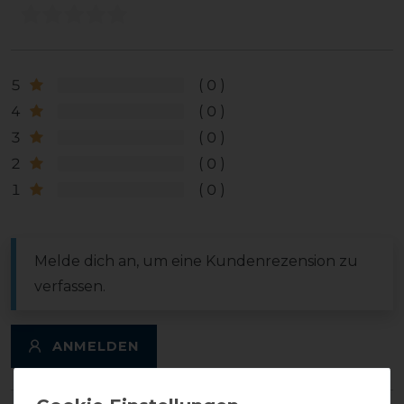
5
0
4
0
3
0
2
0
1
0
Melde dich an, um eine Kundenrezension zu
verfassen.
ANMELDEN