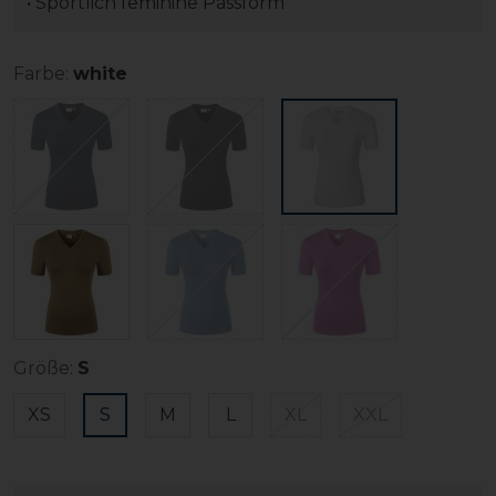
• Sportlich feminine Passform
Farbe:
white
Größe:
S
XS
S
M
L
XL
XXL