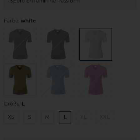
• Sportlich feminine Passform
Farbe:
white
Größe:
L
XS
S
M
L
XL
XXL