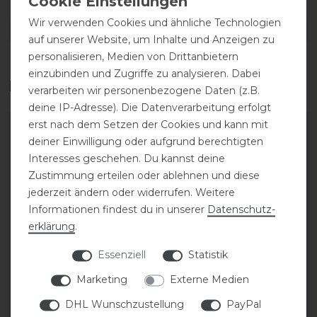
Wir verwenden Cookies und ähnliche Technologien
DETAILS ZUR PRODUKTSICHERHEIT
auf unserer Website, um Inhalte und Anzeigen zu
personalisieren, Medien von Drittanbietern
einzubinden und Zugriffe zu analysieren. Dabei
Das perfekte Zubehör für dich
verarbeiten wir personenbezogene Daten (z.B.
deine IP-Adresse). Die Datenverarbeitung erfolgt
erst nach dem Setzen der Cookies und kann mit
-20%
-20%
deiner Einwilligung oder aufgrund berechtigten
Interesses geschehen. Du kannst deine
Zustimmung erteilen oder ablehnen und diese
jederzeit ändern oder widerrufen. Weitere
Informationen findest du in unserer
Daten­schutz­
erklärung
.
Essenziell
Statistik
Covalliero Hoody
Covalliero Turnierjacket
Marketing
Externe Medien
Sweater FS26 Damen
FS26 Damen
DHL Wunschzustellung
PayPal