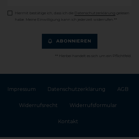
Honig
Hiermit bestätige ich, dass ich die
Daten­schutz­erklärung
gelesen
habe. Meine Einwilligung kann ich jederzeit widerrufen.**
ABONNIEREN
** Hierbei handelt es sich um ein Pflichtfeld.
Impressum
Daten­schutz­erklärung
AGB
Widerrufs­recht
Widerrufs­formular
Kontakt