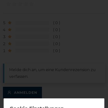
5
0
4
0
3
0
2
0
1
0
Melde dich an, um eine Kundenrezension zu
verfassen.
ANMELDEN