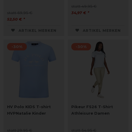
statt 49,95 €
statt 69,95 €
34,97 € *
52,50 € *
ARTIKEL MERKEN
ARTIKEL MERKEN
-30%
-30%
HV Polo KIDS T-shirt
Pikeur FS26 T-Shirt
HVPNatalie Kinder
Athleisure Damen
statt 29,95 €
statt 54,95 €