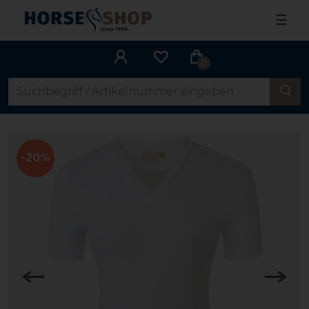
☰
0
-20%