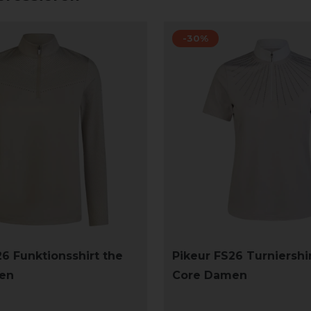
-30%
26 Funktionsshirt the
Pikeur FS26 Turniershi
en
Core Damen