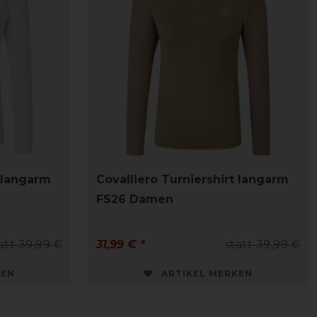
t langarm
Covalliero Turniershirt langarm
FS26 Damen
att 39,99 €
31,99 € *
statt 39,99 €
KEN
ARTIKEL MERKEN