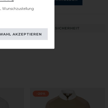
 Wunschzustellung
DETAILS ZUR PRODUKTSICHERHEIT
WAHL AKZEPTIEREN
-20%