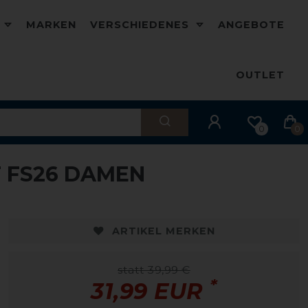
D
MARKEN
VERSCHIEDENES
ANGEBOTE
OUTLET
0
0
T FS26 DAMEN
-20%
-
ARTIKEL MERKEN
statt 39,99 €
*
31,99 EUR