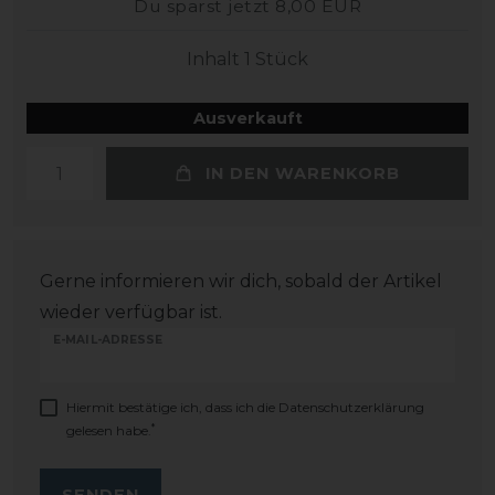
Du sparst jetzt 8,00 EUR
Inhalt
1
Stück
Ausverkauft
IN DEN WARENKORB
Gerne informieren wir dich, sobald der Artikel
wieder verfügbar ist.
E-MAIL-ADRESSE
Hiermit bestätige ich, dass ich die
Daten­schutz­erklärung
*
gelesen habe.
SENDEN