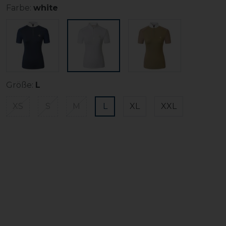
Farbe:
white
Größe:
L
XS
S
M
L
XL
XXL