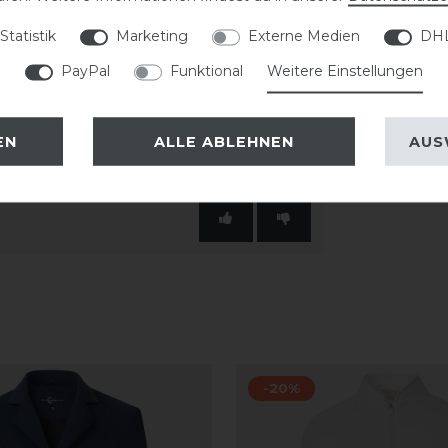
Statistik
Marketing
Externe Medien
DHL
irt moderne Performance mit
PayPal
Funktional
Weitere Einstellungen
für den Einsatz unter dem Turniersakko.
EN
ALLE ABLEHNEN
AUS
-20%