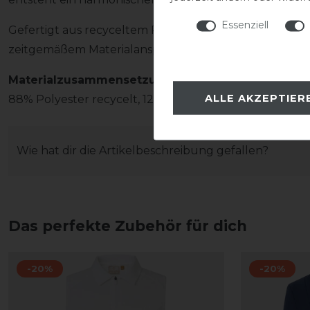
Essenziell
Gefertigt aus recyceltem Polyester verbindet das Sh
zeitgemäßem Materialanspruch und eignet sich ideal 
Materialzusammensetzung
ALLE AKZEPTIER
88% Polyester recycelt, 12% Elasthan
Wie hat dir die Artikelbeschreibung gefallen?
Das perfekte Zubehör für dich
-20%
-20%