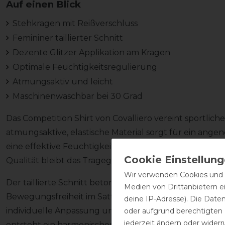
Auf einen Blick
Stehkragen mit Reißverschluss
Femininer taillierter Schnitt
Dezente Glitzer Applikation am Kragen
Optimale Feuchtigkeitsregulierung
Atmungsaktiv und leicht
Maschinenwaschbar bei 30 Grad
Das Competition Shirt von Covalliero vereint sportliche
atmungsaktive, elastische Material sorgt für ein ang
eine effektive Feuchtigkeitsregulierung auch bei inte
Qualität bleibt das Tragegefühl komfortabel und be
Wir verwenden Cookies und ä
Der taillierte Schnitt betont die feminine Silhouette 
Medien von Drittanbietern e
Bewegungsfreiheit im Sattel. Der elegante Stehkragen
deine IP-Adresse). Die Date
individuelle Anpassung und wird durch eine dezente Gli
oder aufgrund berechtigten
jederzeit ändern oder widerr
entsteht ein harmonischer Turnierlook mit einem Ha