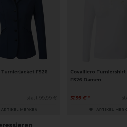
o Turnierjacket FS26
Covalliero Turniershir
FS26 Damen
statt 99,99 €
31,99 € *
st
ARTIKEL MERKEN
ARTIKEL MER
eressieren