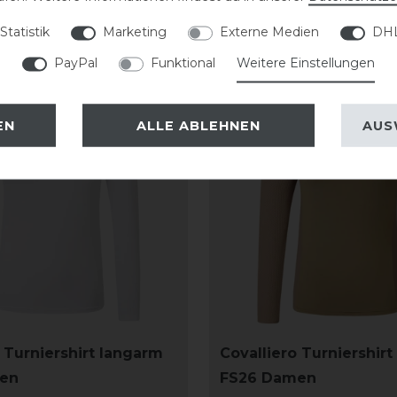
Statistik
Marketing
Externe Medien
DHL
PayPal
Funktional
Weitere Einstellungen
-20%
EN
ALLE ABLEHNEN
AUS
 Turniershirt langarm
Covalliero Turniershir
en
FS26 Damen