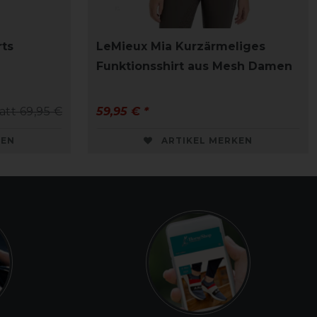
rts
LeMieux Mia Kurzärmeliges
Funktionsshirt aus Mesh Damen
att 69,95 €
59,95 € *
KEN
ARTIKEL MERKEN