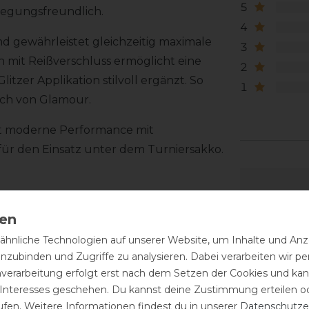
5
wegungsfreundlich.
4
und gewährleistet gleichzeitig maximale
3
 mit Reißverschluss ermöglicht eine
2
tzer Applikation stilvoll ergänzt. So
1
uch von Glamour.
irt moderne Performance mit
für den Einsatz unter dem Turniersakko.
hnliche Technologien auf unserer Website, um Inhalte und Anze
inzubinden und Zugriffe zu analysieren. Dabei verarbeiten wir 
nverarbeitung erfolgt erst nach dem Setzen der Cookies und kann
 Interesses geschehen. Du kannst deine Zustimmung erteilen o
ufen. Weitere Informationen findest du in unserer
Daten­schutz­e