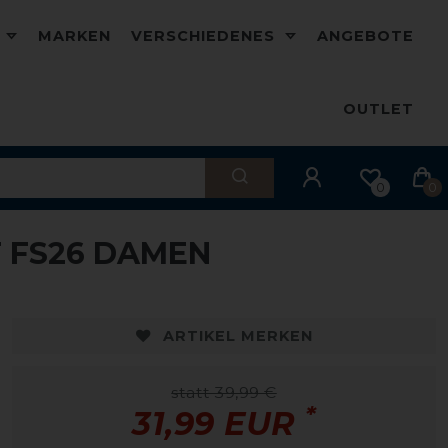
D
MARKEN
VERSCHIEDENES
ANGEBOTE
OUTLET
0
0
T FS26 DAMEN
-20%
-
ARTIKEL MERKEN
statt 39,99 €
*
31,99 EUR