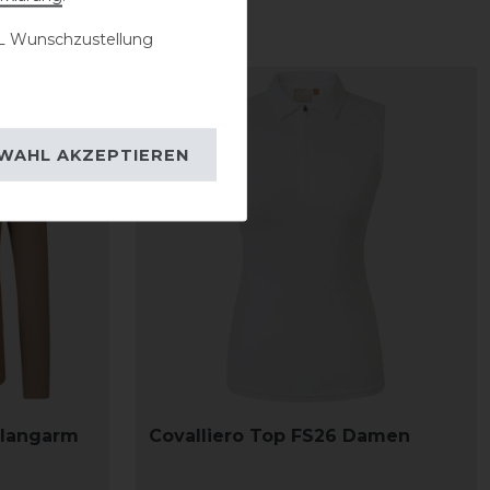
 Wunschzustellung
-20%
WAHL AKZEPTIEREN
t langarm
Covalliero Top FS26 Damen