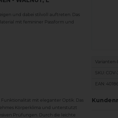
MEN
- WALNUT, L
gen und dabei stilvoll auftreten. Das
Material mit femininer Passform und
Varianten-
SKU:
COV-
EAN:
4018
Kundenr
 Funktionalität mit eleganter Optik. Das
enehmes Körperklima und unterstützt
nsiven Prüfungen. Durch die leichte