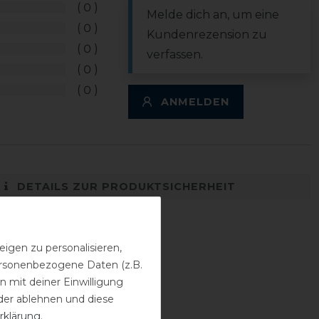
0
Melde dich an, um eine
0
Kundenrezension zu
0
verfassen.
0
0
ANMELDEN
DETAILS ZUR PRODUKTSICHERHEIT
igen zu personalisieren,
personenbezogene Daten (z.B.
 mit deiner Einwilligung
der ablehnen und diese
rklärung
.