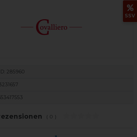
SSV
ID:
285960
3231657
653417553
ezensionen
(0)