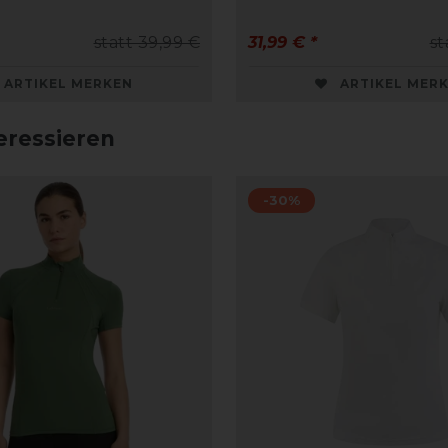
statt 39,99 €
31,99 € *
st
ARTIKEL MERKEN
ARTIKEL MER
eressieren
-30%