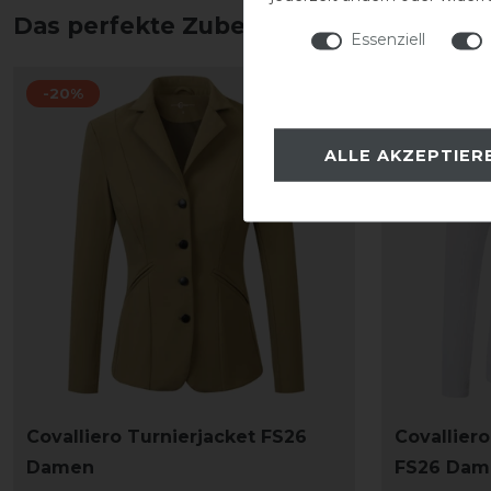
Das perfekte Zubehör für dich
Essenziell
-20%
-20%
ALLE AKZEPTIER
Covalliero Turnierjacket FS26
Covalliero
Damen
FS26 Dam