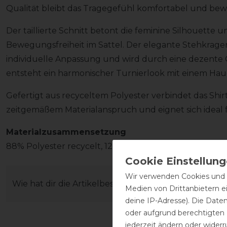
Qualität bleibt das Tragegefühl komfortabel und be
Der taillierte Schnitt betont die feminine Silhouette 
Bewegungsfreiheit im Sattel. Der elegante Stehkragen
individuelle Anpassung und wird durch eine dezente Gli
entsteht ein harmonischer Turnierlook mit einem Ha
Gefertigt aus recyceltem Polyester verbindet das Sh
zeitgemäßem Materialanspruch und eignet sich ideal 
Materialzusammensetzung
88% Polyester recycelt, 12% Elasthan
Wir verwenden Cookies und ä
Wie hat dir die Artikelbeschreibung gefallen?
Medien von Drittanbietern e
deine IP-Adresse). Die Date
oder aufgrund berechtigten
jederzeit ändern oder widerr