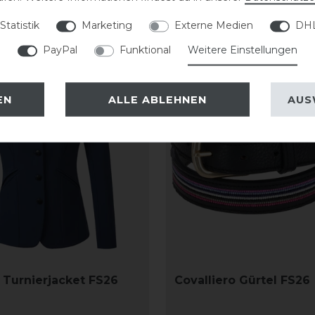
Statistik
Marketing
Externe Medien
DHL
PayPal
Funktional
Weitere Einstellungen
-20%
EN
ALLE ABLEHNEN
AUS
o Turnierjacket FS26
Covalliero Gürtel FS26