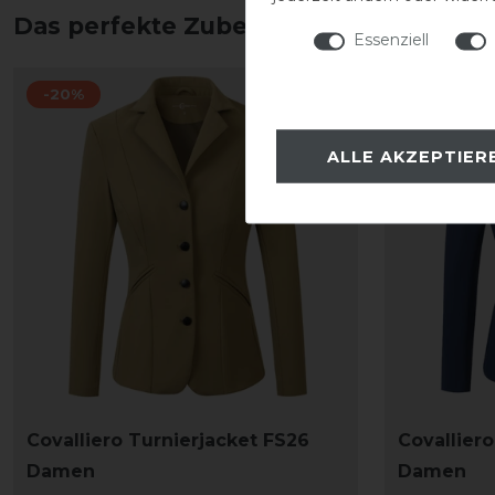
Das perfekte Zubehör für dich
Essenziell
-20%
-20%
ALLE AKZEPTIER
Covalliero Turnierjacket FS26
Covallier
Damen
Damen