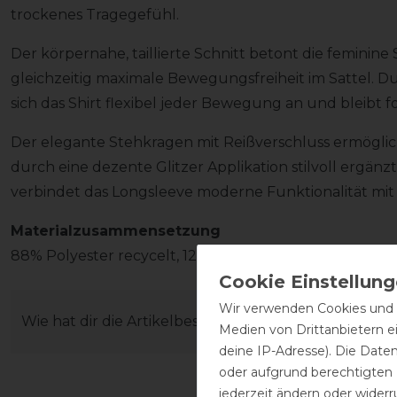
trockenes Tragegefühl.
Der körpernahe, taillierte Schnitt betont die feminine
gleichzeitig maximale Bewegungsfreiheit im Sattel. Du
sich das Shirt flexibel jeder Bewegung an und bleibt fo
Der elegante Stehkragen mit Reißverschluss ermöglic
durch eine dezente Glitzer Applikation stilvoll ergänz
verbindet das Longsleeve moderne Funktionalität mi
Materialzusammensetzung
88% Polyester recycelt, 12% Elasthan
Wir verwenden Cookies und ä
Wie hat dir die Artikelbeschreibung gefallen?
Medien von Drittanbietern e
deine IP-Adresse). Die Date
oder aufgrund berechtigten
jederzeit ändern oder widerr