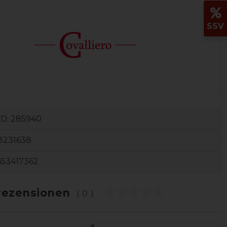
SSV
ID:
285940
3231638
653417362
ezensionen
(0)