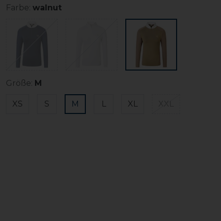
Farbe:
walnut
Größe:
M
XS
S
M
L
XL
XXL