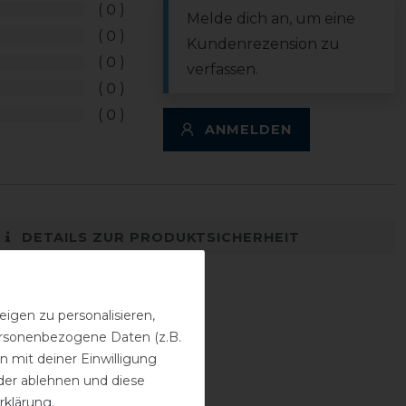
0
Melde dich an, um eine
0
Kundenrezension zu
0
verfassen.
0
0
ANMELDEN
DETAILS ZUR PRODUKTSICHERHEIT
igen zu personalisieren,
personenbezogene Daten (z.B.
 mit deiner Einwilligung
der ablehnen und diese
rklärung
.