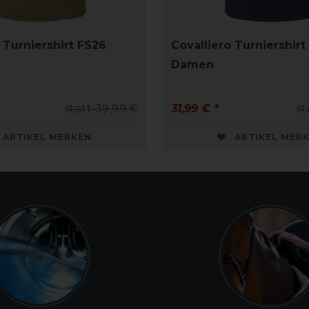
 Turniershirt FS26
Covalliero Turniershirt
Damen
statt 39,99 €
31,99 € *
st
ARTIKEL MERKEN
ARTIKEL MER