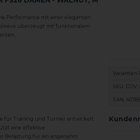
M FS26 DAMEN
- WALNUT, M
he Performance mit einer eleganten
ngsleeve überzeugt mit funktionalem
enten.
Varianten-
SKU:
COV-
EAN:
4018
Kundenr
 für Training und Turnier entwickelt.
tzt eine effektive
ver Belastung für ein angenehm