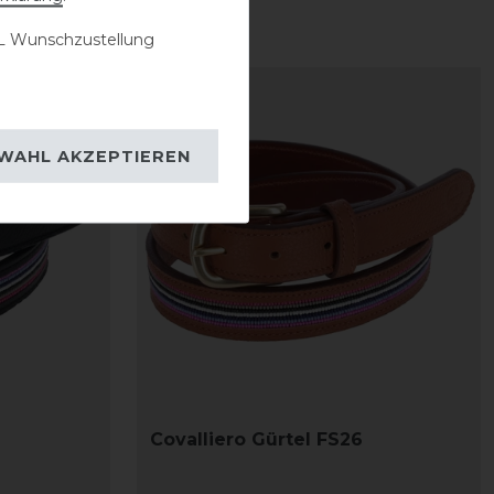
 Wunschzustellung
-20%
WAHL AKZEPTIEREN
Covalliero Gürtel FS26