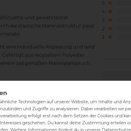
5
4
 Silhouette und gewährleistet
3
rch die elastische Materialstruktur passt
2
rmstabil.
1
ht eine individuelle Anpassung und wird
t. Gefertigt aus recyceltem Polyester
t einem zeitgemäßen Materialanspruch.
hnliche Technologien auf unserer Website, um Inhalte und Anze
inzubinden und Zugriffe zu analysieren. Dabei verarbeiten wir 
nverarbeitung erfolgt erst nach dem Setzen der Cookies und kann
 Interesses geschehen. Du kannst deine Zustimmung erteilen o
ufen. Weitere Informationen findest du in unserer
Daten­schutz­e