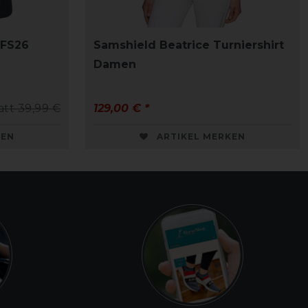
 FS26
Samshield Beatrice Turniershirt
Damen
att 39,99 €
129,00 € *
KEN
ARTIKEL MERKEN