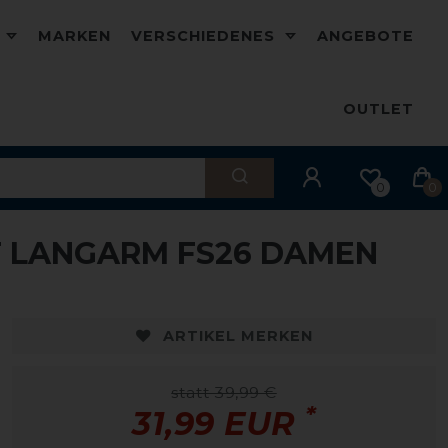
D
MARKEN
VERSCHIEDENES
ANGEBOTE
OUTLET
0
0
T LANGARM FS26 DAMEN
-20%
-
ARTIKEL MERKEN
statt 39,99 €
*
31,99 EUR