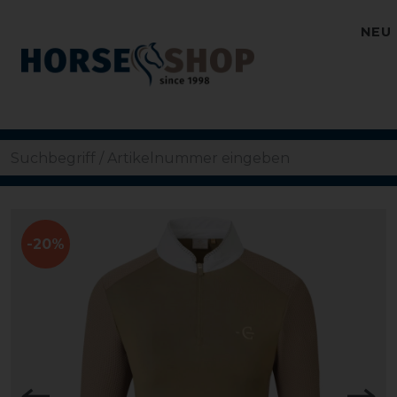
NEU
-20%