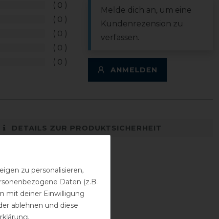
0
Melde dich an, um eine
0
Kundenrezension zu
0
verfassen.
0
0
ANMELDEN
DETAILS ZUR PRODUKTSICHERHEIT
igen zu personalisieren,
personenbezogene Daten (z.B.
 mit deiner Einwilligung
der ablehnen und diese
rklärung
.