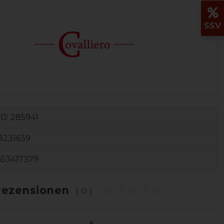
SSV
ID:
285941
3231639
653417379
ezensionen
(0)