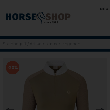
NEU
-20%