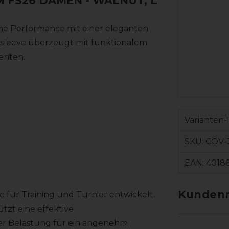
M FS26 DAMEN
- WALNUT, L
he Performance mit einer eleganten
ngsleeve überzeugt mit funktionalem
enten.
Varianten-
SKU:
COV-
EAN:
4018
Kundenr
 für Training und Turnier entwickelt.
tzt eine effektive
ver Belastung für ein angenehm