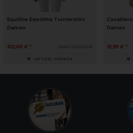
Equiline Eqeditha Turniershirt
Covalliero
Damen
Damen
102,00 € *
statt 120,00 €
31,99 € *
ARTIKEL MERKEN