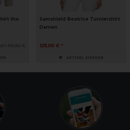
hirt the
Samshield Beatrice Turniershirt
Damen
att 99,95 €
129,00 € *
KEN
ARTIKEL MERKEN