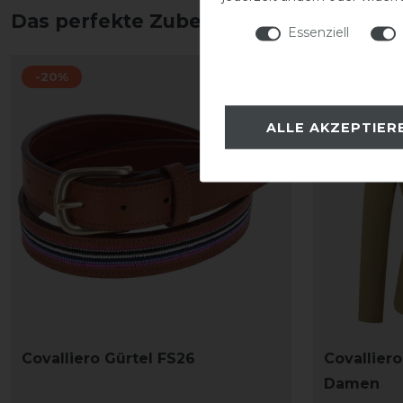
Das perfekte Zubehör für dich
Essenziell
-20%
-20%
ALLE AKZEPTIER
Covalliero Gürtel FS26
Covallier
Damen