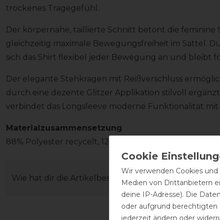
trockenes Tragegefühl.
Der körpernahe, taillierte Schnitt betont die feminine
gleichzeitig maximale Bewegungsfreiheit im Sattel. Du
sich das Shirt flexibel jeder Bewegung an und bleibt fo
Der elegante Stehkragen mit Reißverschluss ermöglic
durch eine dezente Glitzer Applikation stilvoll ergänz
verbindet das Longsleeve moderne Funktionalität mi
Materialzusammensetzung
88% Polyester recycelt, 12% Elasthan
Wir verwenden Cookies und ä
Wie hat dir die Artikelbeschreibung gefallen?
Medien von Drittanbietern e
deine IP-Adresse). Die Date
oder aufgrund berechtigten
jederzeit ändern oder widerr