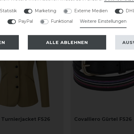
Statistik
Marketing
Externe Medien
DHL
PayPal
Funktional
Weitere Einstellungen
-20%
EN
ALLE ABLEHNEN
AUS
o Turnierjacket FS26
Covalliero Gürtel FS26