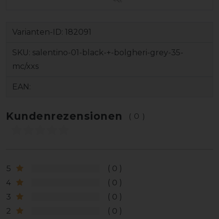
Varianten-ID:
182091
SKU:
salentino-01-black-+-bolgheri-grey-35-
mc/xxs
EAN:
Kundenrezensionen
(0)
5
0
4
0
3
0
2
0