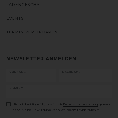
LADENGESCHÄFT
EVENTS
TERMIN VEREINBAREN
NEWSLETTER ANMELDEN
VORNAME
NACHNAME
Newsletter
E-MAIL **
Honig
Hiermit bestätige ich, dass ich die
Daten­schutz­erklärung
gelesen
habe. Meine Einwilligung kann ich jederzeit widerrufen.**