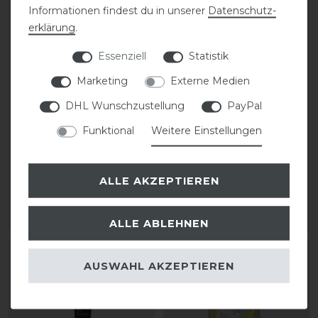
Informationen findest du in unserer
Daten­schutz­
erklärung
.
Essenziell
Statistik
Marketing
Externe Medien
DHL Wunschzustellung
PayPal
DeNiro Sporenriemen
DeNiro Schuhcreme 50
Funktional
Weitere Einstellungen
Leder
ml
28,00 € *
11,90 € *
ALLE AKZEPTIEREN
1
Paar
0.05
Liter
| 238,00 € / Liter
ARTIKEL MERKEN
ARTIKEL MERKEN
ALLE ABLEHNEN
-20%
AUSWAHL AKZEPTIEREN