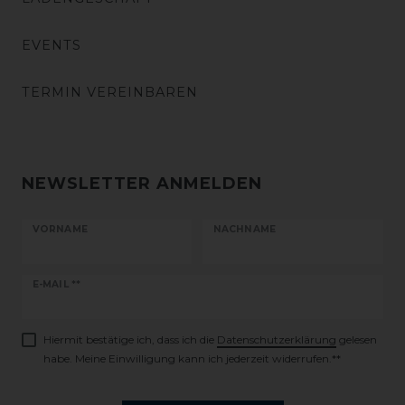
EVENTS
TERMIN VEREINBAREN
NEWSLETTER ANMELDEN
VORNAME
NACHNAME
Newsletter
E-MAIL **
Honig
Hiermit bestätige ich, dass ich die
Daten­schutz­erklärung
gelesen
habe. Meine Einwilligung kann ich jederzeit widerrufen.**