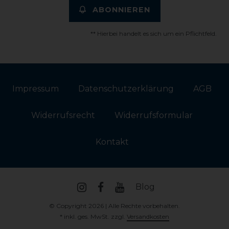
ABONNIEREN
** Hierbei handelt es sich um ein Pflichtfeld.
Impressum
Daten­schutz­erklärung
AGB
Widerrufs­recht
Widerrufs­formular
Kontakt
Blog
© Copyright 2026 | Alle Rechte vorbehalten.
* inkl. ges. MwSt. zzgl.
Versandkosten