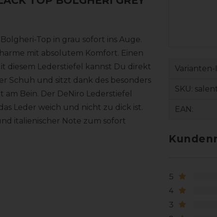
BLACK TOP BOLGHERI GREY
 Bolgheri-Top in grau sofort ins Auge.
 Charme mit absolutem Komfort. Einen
it diesem Lederstiefel kannst Du direkt
Varianten-
mer Schuh und sitzt dank des besonders
SKU:
salen
 am Bein. Der DeNiro Lederstiefel
s Leder weich und nicht zu dick ist.
EAN:
d italienischer Note zum sofort
Kundenr
5
4
3