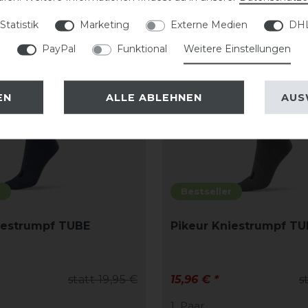
-20%
Statistik
Marketing
Externe Medien
DHL
PayPal
Funktional
Weitere Einstellungen
EN
ALLE ABLEHNEN
AUS
r
Bestseller
iestrumpf TUBE
Pikeur Kniestrumpf TU
statt 19,95 €
15,96 € *
s
1
Paar