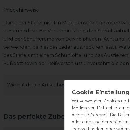
Pflegehinweise:
Damit der Stiefel nicht in Mitleidenschaft gezogen wir
unvermeidbar. Bei Verschmutzung den Stiefel zeitna
und der Schuhcreme von DeNiro pflegen (Achtung! Kei
verwenden, da dies das Leder austrocknen lässt). Wei
des Stiefels mit einem Schuhlöffel und das Ausziehen 
Fußbett sowie der Reißverschluss unversehrt bleiben
Wie hat dir die Artikelbeschreibung gefallen?
Wir verwenden Cookies und ä
Medien von Drittanbietern e
deine IP-Adresse). Die Date
Das perfekte Zubehör für dich
oder aufgrund berechtigten
jederzeit ändern oder widerr