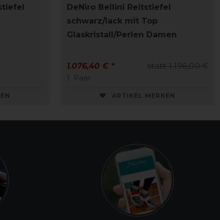
tiefel
DeNiro Bellini Reitstiefel
schwarz/lack mit Top
Glaskristall/Perlen Damen
1.076,40 € *
statt 1.196,00 €
1
Paar
KEN
ARTIKEL MERKEN