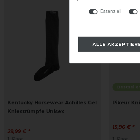
-20%
Essenziell
ALLE AKZEPTIER
Bestselle
Kentucky Horsewear Achilles Gel
Pikeur Kn
Kniestrümpfe Unisex
15,96 € *
29,99 € *
1
Paar
1
Paar