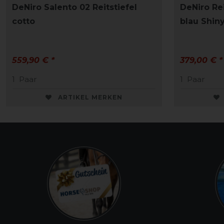
DeNiro Salento 02 Reitstiefel
DeNiro Rei
cotto
blau Shin
559,90 € *
379,00 € *
1
Paar
1
Paar
ARTIKEL MERKEN