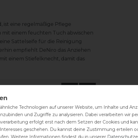
d, ist eine regelmäßige Pflege
h mit einem feuchten Tuch abwischen
ne Sattelseife für die Reinigung
terhin empfiehlt DeNiro das Anziehen
mit einem Stiefelknecht, damit das
.
hnliche Technologien auf unserer Website, um Inhalte und Anze
inzubinden und Zugriffe zu analysieren. Dabei verarbeiten wir 
nverarbeitung erfolgt erst nach dem Setzen der Cookies und kann
 Interesses geschehen. Du kannst deine Zustimmung erteilen o
ufen. Weitere Informationen findest du in unserer
Daten­schutz­e