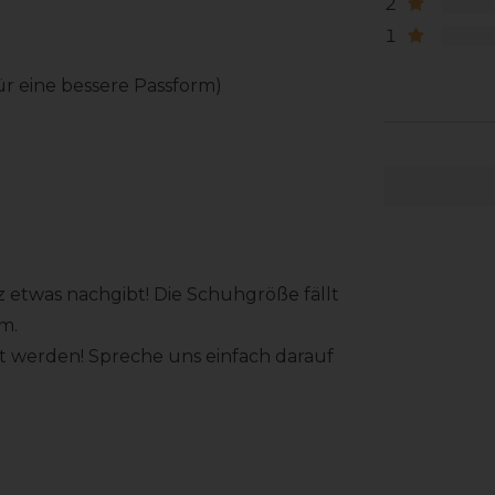
2
1
für eine bessere Passform)
tz etwas nachgibt! Die Schuhgröße fällt
cm.
rt werden! Spreche uns einfach darauf