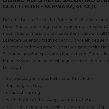
DENIRO REITSTIEFEL SALENTINO 01 
GLATTLEDER
- SCHWARZ, 41, CC/L
Der edle DeNiro Reitstiefel „Salentino“ fällt mit seinem
Dieser Stiefel überzeugt neben seinem italienischen
neuen Stiefel musst Du erst einlaufen? Das war mal! M
Losreiten. Salentino trägt sich am Fuß wie ein beque
weichen, anschmiegsamen Leders wie eine zweite Haut
Salentino gewährt spürbaren Kontakt zum Pferd , da da
Edler DeNiro Lederstiefel mit angenehmem Komfort un
Losreiten!
Schwarzes, genarbtes Kalbsleder (Glattleder)
Top: Bolgheri Grey
ohne Schnürung
weiße Nähte und Lackapplikationen schwarz
3 Glitzersteine in grün, weiß, rot unterhalb des Top