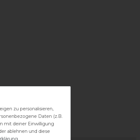
igen zu personalisieren,
personenbezogene Daten (z.B.
 mit deiner Einwilligung
der ablehnen und diese
rklärung
.