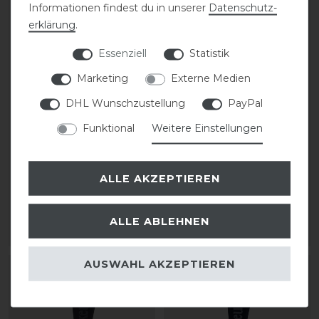
Informationen findest du in unserer
Daten­schutz­
erklärung
.
Essenziell
Statistik
Marketing
Externe Medien
Bestseller
DHL Wunschzustellung
PayPal
Kentucky Horsewear
Pikeur Kniestrumpf
Funktional
Weitere Einstellungen
Achilles Gel
TUBE
Kniestrümpfe Unisex
statt 19,95 €
ALLE AKZEPTIEREN
29,99 € *
15,96 € *
1
Paar
1
Paar
ALLE ABLEHNEN
ARTIKEL MERKEN
ARTIKEL MERKEN
AUSWAHL AKZEPTIEREN
-20%
-20%