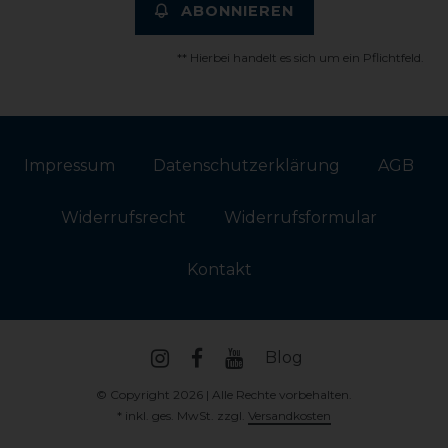
ABONNIEREN
** Hierbei handelt es sich um ein Pflichtfeld.
Impressum
Daten­schutz­erklärung
AGB
Widerrufs­recht
Widerrufs­formular
Kontakt
Blog
© Copyright 2026 | Alle Rechte vorbehalten.
* inkl. ges. MwSt. zzgl.
Versandkosten