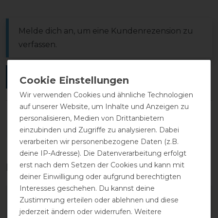
Melde dich an, um eine Kundenrezension zu
verfassen.
ANMELDEN
Wir verwenden Cookies und ähnliche Technologien
auf unserer Website, um Inhalte und Anzeigen zu
personalisieren, Medien von Drittanbietern
DETAILS ZUR PRODUKTSICHERHEIT
einzubinden und Zugriffe zu analysieren. Dabei
verarbeiten wir personenbezogene Daten (z.B.
deine IP-Adresse). Die Datenverarbeitung erfolgt
erst nach dem Setzen der Cookies und kann mit
Das perfekte Zubehör für dich
deiner Einwilligung oder aufgrund berechtigten
Interesses geschehen. Du kannst deine
-20%
Zustimmung erteilen oder ablehnen und diese
jederzeit ändern oder widerrufen. Weitere