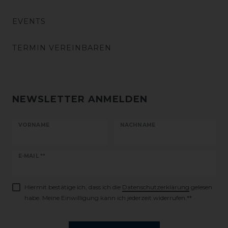
EVENTS
TERMIN VEREINBAREN
NEWSLETTER ANMELDEN
VORNAME
NACHNAME
Newsletter
E-MAIL **
Honig
Hiermit bestätige ich, dass ich die
Daten­schutz­erklärung
gelesen
habe. Meine Einwilligung kann ich jederzeit widerrufen.**