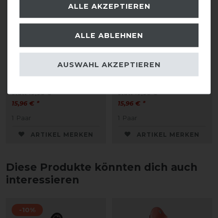
ALLE AKZEPTIEREN
Bestseller
Bestseller
ALLE ABLEHNEN
Pikeur Kniestrumpf
Pikeur Kniestrumpf
AUSWAHL AKZEPTIEREN
TUBE
TUBE
statt 19,95 €
statt 19,95 €
15,96 € *
15,96 € *
1
Paar
1
Paar
ARTIKEL MERKEN
ARTIKEL MERKEN
Diese Produkte könnten dich auch
interessieren
-10%