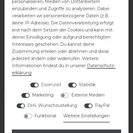
personalisieren, Medien von Drittanbietern
einzubinden und Zugriffe zu analysieren. Dabei
verarbeiten wir personenbezogene Daten (z.B.
deine IP-Adresse). Die Datenverarbeitung erfolgt
Bestseller
erst nach dem Setzen der Cookies und kann mit
deiner Einwilligung oder aufgrund berechtigten
Pikeur Kniestrumpf
DeNiro Sporenriemen
Interesses geschehen. Du kannst deine
TUBE
Leder
Zustimmung erteilen oder ablehnen und diese
jederzeit ändern oder widerrufen. Weitere
statt 19,95 €
28,00 € *
Informationen findest du in unserer
Daten­schutz­
15,96 € *
erklärung
.
1
Paar
Essenziell
Statistik
ARTIKEL MERKEN
ARTIKEL MERKEN
Marketing
Externe Medien
DHL Wunschzustellung
PayPal
-20%
-20%
Funktional
Weitere Einstellungen