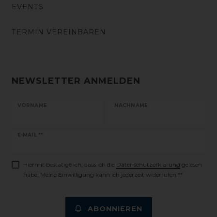
EVENTS
TERMIN VEREINBAREN
NEWSLETTER ANMELDEN
VORNAME
NACHNAME
Newsletter
E-MAIL **
Honig
Hiermit bestätige ich, dass ich die
Daten­schutz­erklärung
gelesen
habe. Meine Einwilligung kann ich jederzeit widerrufen.**
ABONNIEREN