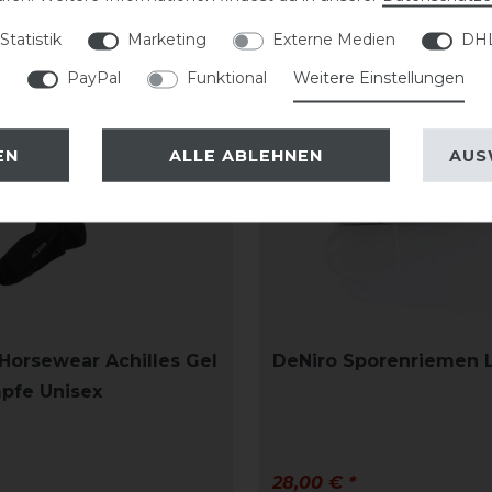
Statistik
Marketing
Externe Medien
DHL
PayPal
Funktional
Weitere Einstellungen
EN
ALLE ABLEHNEN
AUS
Horsewear Achilles Gel
DeNiro Sporenriemen 
pfe Unisex
28,00 € *