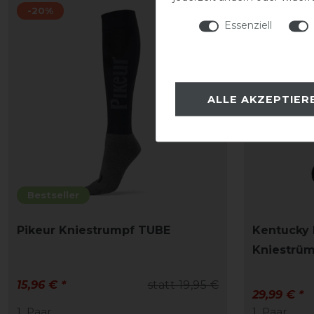
-20%
Essenziell
ALLE AKZEPTIER
Bestseller
Pikeur Kniestrumpf TUBE
Kentucky 
Kniestrüm
15,96 € *
statt 19,95 €
29,99 € *
1
Paar
1
Paar