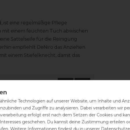
d, ist eine regelmäßige Pflege
h mit einem feuchten Tuch abwischen
ne Sattelseife für die Reinigung
terhin empfiehlt DeNiro das Anziehen
mit einem Stiefelknecht, damit das
.
hnliche Technologien auf unserer Website, um Inhalte und Anze
inzubinden und Zugriffe zu analysieren. Dabei verarbeiten wir 
nverarbeitung erfolgt erst nach dem Setzen der Cookies und kann
 Interesses geschehen. Du kannst deine Zustimmung erteilen o
ufen. Weitere Informationen findest du in unserer
Daten­schutz­e