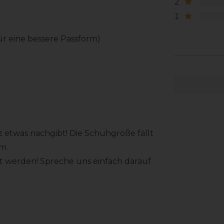
2
1
für eine bessere Passform)
tz etwas nachgibt! Die Schuhgröße fällt
cm.
rt werden! Spreche uns einfach darauf