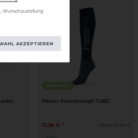
-20%
 Wunschzustellung
WAHL AKZEPTIEREN
Bestseller
Leder
Pikeur Kniestrumpf TUBE
15,96 € *
statt 19,95 €
1
Paar