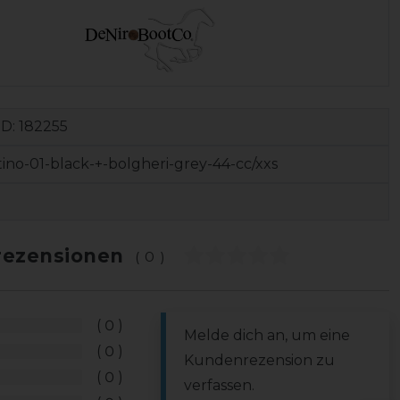
ID:
182255
tino-01-black-+-bolgheri-grey-44-cc/xxs
ezensionen
(0)
0
Melde dich an, um eine
0
Kundenrezension zu
0
verfassen.