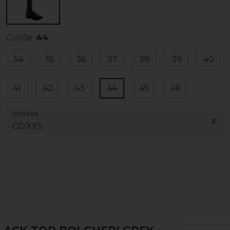
Größe:
44
34
35
36
37
38
39
40
41
42
43
44
45
46
GRÖSSE