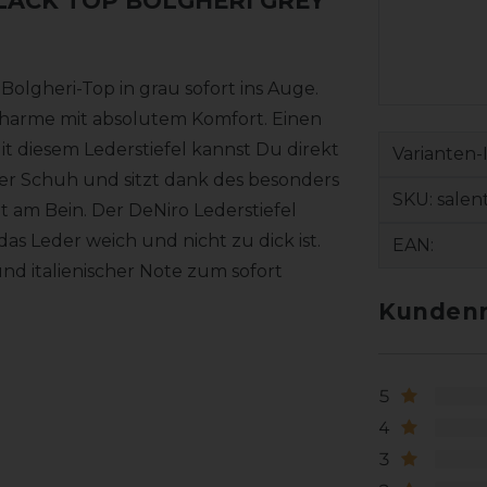
BLACK TOP BOLGHERI GREY
 Bolgheri-Top in grau sofort ins Auge.
 Charme mit absolutem Komfort. Einen
it diesem Lederstiefel kannst Du direkt
Varianten-
mer Schuh und sitzt dank des besonders
SKU:
salen
 am Bein. Der DeNiro Lederstiefel
s Leder weich und nicht zu dick ist.
EAN:
d italienischer Note zum sofort
Kundenr
5
4
3