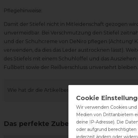
Pflegehinweise:
Damit der Stiefel nicht in Mitleidenschaft gezogen wir
unvermeidbar. Bei Verschmutzung den Stiefel zeitna
und der Schuhcreme von DeNiro pflegen (Achtung! Kei
verwenden, da dies das Leder austrocknen lässt). Wei
des Stiefels mit einem Schuhlöffel und das Ausziehen 
Fußbett sowie der Reißverschluss unversehrt bleiben
Wie hat dir die Artikelbeschreibung gefallen?
Wir verwenden Cookies und ä
Medien von Drittanbietern e
deine IP-Adresse). Die Date
Das perfekte Zubehör für dich
oder aufgrund berechtigten
jederzeit ändern oder widerr