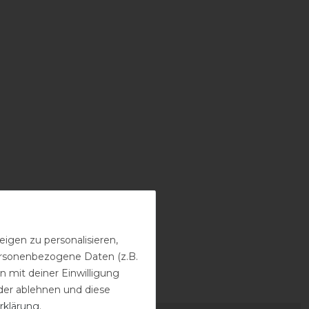
igen zu personalisieren,
personenbezogene Daten (z.B.
 mit deiner Einwilligung
der ablehnen und diese
rklärung
.