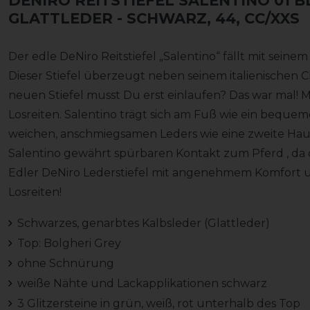
DENIRO REITSTIEFEL SALENTINO 01 
GLATTLEDER
- SCHWARZ, 44, CC/XXS
Der edle DeNiro Reitstiefel „Salentino“ fällt mit seinem
Dieser Stiefel überzeugt neben seinem italienischen
neuen Stiefel musst Du erst einlaufen? Das war mal! M
Losreiten. Salentino trägt sich am Fuß wie ein beque
weichen, anschmiegsamen Leders wie eine zweite Haut
Salentino gewährt spürbaren Kontakt zum Pferd , da da
Edler DeNiro Lederstiefel mit angenehmem Komfort un
Losreiten!
Schwarzes, genarbtes Kalbsleder (Glattleder)
Top: Bolgheri Grey
ohne Schnürung
weiße Nähte und Lackapplikationen schwarz
3 Glitzersteine in grün, weiß, rot unterhalb des Top