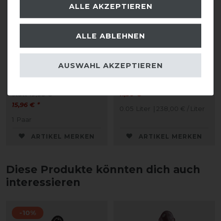
ALLE AKZEPTIEREN
Bestseller
ALLE ABLEHNEN
Pikeur Kniestrumpf
DeNiro Schuhcreme 50
AUSWAHL AKZEPTIEREN
TUBE
ml
statt 19,95 €
11,90 € *
15,96 € *
0.05
Liter
| 238,00 € / Liter
1
Paar
ARTIKEL MERKEN
ARTIKEL MERKEN
Diese Produkte könnten dich auch
interessieren
-10%