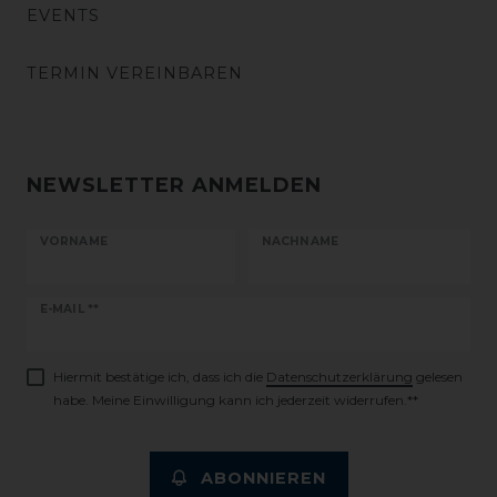
EVENTS
TERMIN VEREINBAREN
NEWSLETTER ANMELDEN
VORNAME
NACHNAME
Newsletter
E-MAIL **
Honig
Hiermit bestätige ich, dass ich die
Daten­schutz­erklärung
gelesen
habe. Meine Einwilligung kann ich jederzeit widerrufen.**
ABONNIEREN