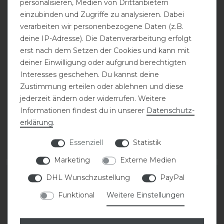
personalisieren, Medien von Drittanbietern
einzubinden und Zugriffe zu analysieren. Dabei
verarbeiten wir personenbezogene Daten (z.B.
deine IP-Adresse). Die Datenverarbeitung erfolgt
Bestseller
erst nach dem Setzen der Cookies und kann mit
deiner Einwilligung oder aufgrund berechtigten
Kentucky Horsewear
Pikeur Kniestrumpf
Interesses geschehen. Du kannst deine
Achilles Gel
TUBE
Zustimmung erteilen oder ablehnen und diese
Kniestrümpfe Unisex
jederzeit ändern oder widerrufen. Weitere
statt 19,95 €
Informationen findest du in unserer
Daten­schutz­
29,99 € *
15,96 € *
erklärung
.
1
Paar
1
Paar
Essenziell
Statistik
ARTIKEL MERKEN
ARTIKEL MERKEN
Marketing
Externe Medien
DHL Wunschzustellung
PayPal
-20%
Funktional
Weitere Einstellungen