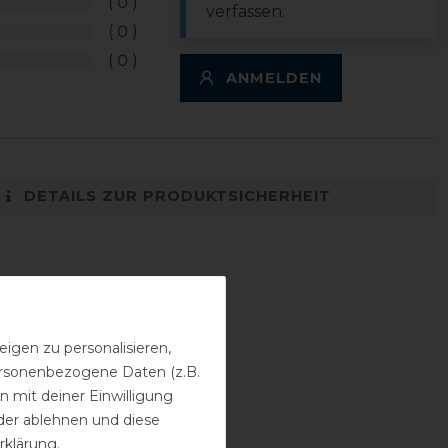
0
verfassen.
0
0
ANMELDEN
DETAILS ZUR PRODUKTSICHERHEIT
igen zu personalisieren,
personenbezogene Daten (z.B.
 mit deiner Einwilligung
der ablehnen und diese
rklärung
.