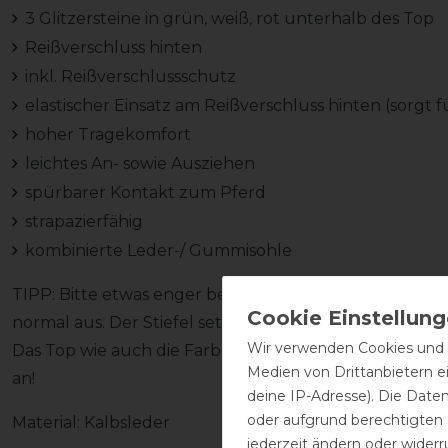
3 Glitzersteine in grün, weiß, rot unterhalb des Top
Reißverschluss hinten
inkl. Reißverschlussschutz
elastischer Einsatz am Reißverschluss hinten (sorgt 
hoher Tragekomfort
leichtes An- sowie Ausziehen
spürbarer Kontakt zum Pferd
strapazierfähig
kombinierte Leder-/ Gummisohle
TIPP: Bitte etwas enger bestellen, da der Elastikeinsa
normal aus. Der Stiefel setzt sich mit der Zeit um ca. 1
Wir verwenden Cookies und ä
Das Top wie auch die Farbe des Stiefels kann verände
Medien von Drittanbietern e
an!
deine IP-Adresse). Die Date
oder aufgrund berechtigten
Material: Kalbsleder
jederzeit ändern oder widerr