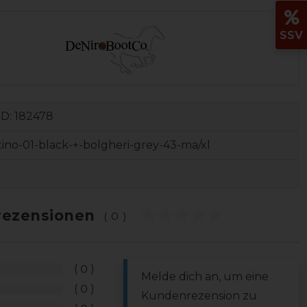
SSV
ID:
182478
tino-01-black-+-bolgheri-grey-43-ma/xl
ezensionen
(0)
0
Melde dich an, um eine
0
Kundenrezension zu