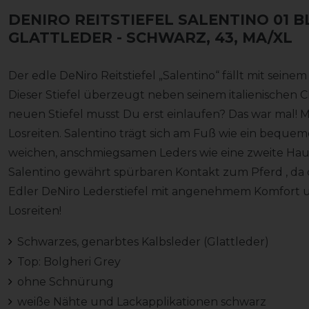
DENIRO REITSTIEFEL SALENTINO 01 
GLATTLEDER
- SCHWARZ, 43, MA/XL
Der edle DeNiro Reitstiefel „Salentino“ fällt mit seinem
Dieser Stiefel überzeugt neben seinem italienischen
neuen Stiefel musst Du erst einlaufen? Das war mal! M
Losreiten. Salentino trägt sich am Fuß wie ein beque
weichen, anschmiegsamen Leders wie eine zweite Haut
Salentino gewährt spürbaren Kontakt zum Pferd , da da
Edler DeNiro Lederstiefel mit angenehmem Komfort un
Losreiten!
Schwarzes, genarbtes Kalbsleder (Glattleder)
Top: Bolgheri Grey
ohne Schnürung
weiße Nähte und Lackapplikationen schwarz