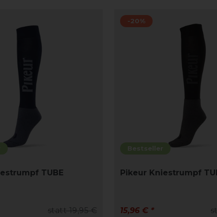
-20%
r
Bestseller
iestrumpf TUBE
Pikeur Kniestrumpf TU
statt 19,95 €
15,96 € *
s