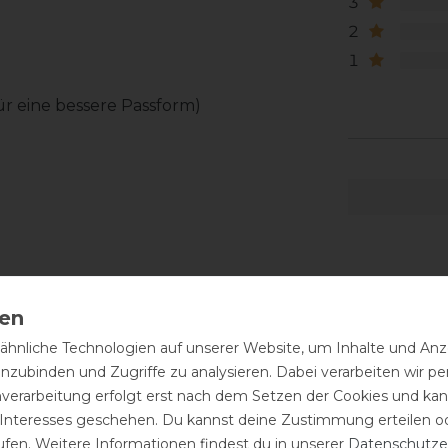
3
2
1
für eine bessere Passform)
tz etwas nachgibt! Die Schuhgröße fällt
cm.
hnliche Technologien auf unserer Website, um Inhalte und Anze
rt werden! Spreche uns einfach darauf
inzubinden und Zugriffe zu analysieren. Dabei verarbeiten wir 
nverarbeitung erfolgt erst nach dem Setzen der Cookies und kann
 Interesses geschehen. Du kannst deine Zustimmung erteilen o
ufen. Weitere Informationen findest du in unserer
Daten­schutz­e