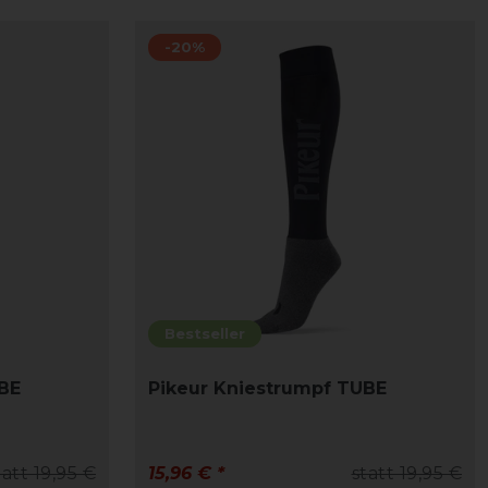
-20%
Bestseller
BE
Pikeur Kniestrumpf TUBE
tatt 19,95 €
15,96 € *
statt 19,95 €