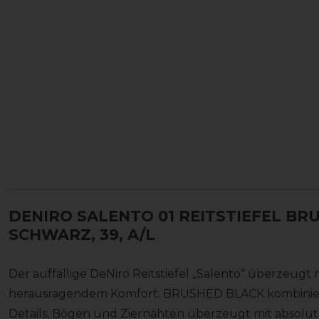
DENIRO SALENTO 01 REITSTIEFEL B
SCHWARZ, 39, A/L
Der auffällige DeNiro Reitstiefel „Salento“ überzeugt
herausragendem Komfort. BRUSHED BLACK kombiniert
Details, Bögen und Ziernähten überzeugt mit absolut