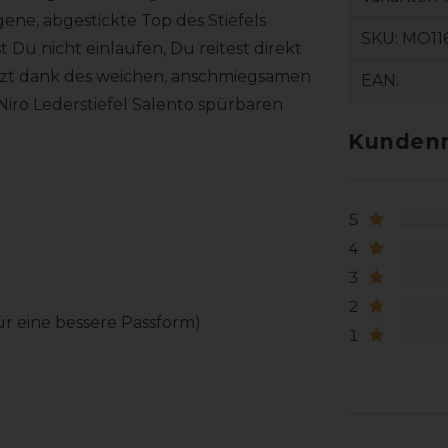
ne, abgestickte Top des Stiefels
SKU:
MO116
 Du nicht einlaufen, Du reitest direkt
sitzt dank des weichen, anschmiegsamen
EAN:
Niro Lederstiefel Salento spürbaren
Kundenr
5
4
3
2
für eine bessere Passform)
1