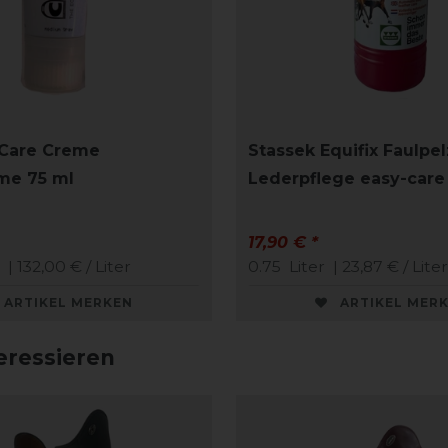
Care Creme
Stassek Equifix Faulpel
me 75 ml
Lederpflege easy-care
17,90 € *
| 132,00 € / Liter
0.75
Liter
| 23,87 € / Liter
ARTIKEL MERKEN
ARTIKEL MER
eressieren