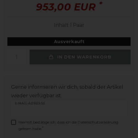
*
953,00 EUR
Inhalt
1
Paar
Ausverkauft
IN DEN WARENKORB
Gerne informieren wir dich, sobald der Artikel
wieder verfügbar ist.
E-MAIL-ADRESSE
Hiermit bestätige ich, dass ich die
Daten­schutz­erklärung
*
gelesen habe.