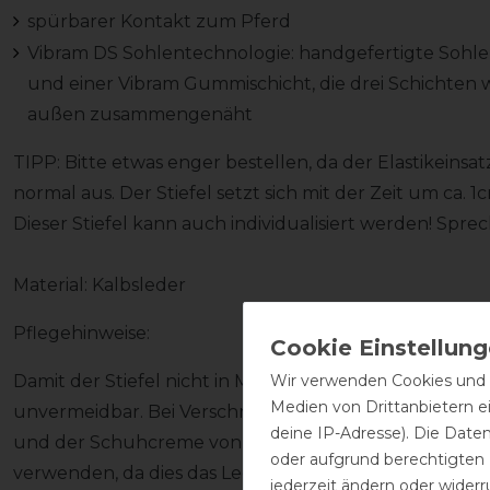
spürbarer Kontakt zum Pferd
Vibram DS Sohlentechnologie: handgefertigte Sohle
und einer Vibram Gummischicht, die drei Schichten
außen zusammengenäht
TIPP: Bitte etwas enger bestellen, da der Elastikeinsa
normal aus. Der Stiefel setzt sich mit der Zeit um ca. 1
Dieser Stiefel kann auch individualisiert werden! Spre
Material: Kalbsleder
Pflegehinweise:
Wir verwenden Cookies und ä
Damit der Stiefel nicht in Mitleidenschaft gezogen wir
Medien von Drittanbietern e
unvermeidbar. Bei Verschmutzung den Stiefel zeitna
deine IP-Adresse). Die Date
und der Schuhcreme von DeNiro pflegen (Achtung! Kei
oder aufgrund berechtigten
verwenden, da dies das Leder austrocknen lässt). Wei
jederzeit ändern oder widerr