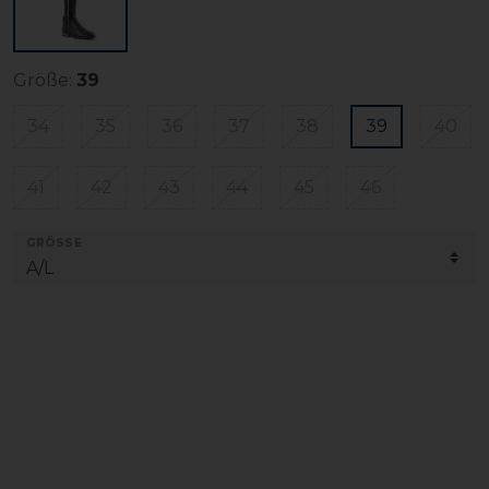
Größe:
39
34
35
36
37
38
39
40
41
42
43
44
45
46
GRÖSSE