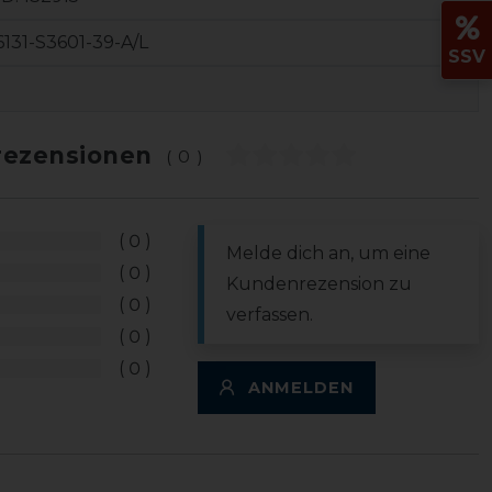
131-S3601-39-A/L
SSV
ezensionen
(0)
0
Melde dich an, um eine
0
Kundenrezension zu
0
verfassen.
0
0
ANMELDEN