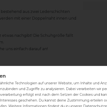
 bestehend aus zwei Lederschichten
 werden mit einer Doppelnaht innen und
tz etwas nachgibt! Die Schuhgröße fällt
cm.
che uns einfach darauf an!
hnliche Technologien auf unserer Website, um Inhalte und Anze
d, ist eine regelmäßige Pflege
inzubinden und Zugriffe zu analysieren. Dabei verarbeiten wir 
h mit einem feuchten Tuch abwischen
nverarbeitung erfolgt erst nach dem Setzen der Cookies und kann
ne Sattelseife für die Reinigung
 Interesses geschehen. Du kannst deine Zustimmung erteilen o
terhin empfiehlt DeNiro das Anziehen
ufen. Weitere Informationen findest du in unserer
Daten­schutz­e