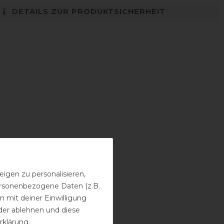
DETAILS ZUR PRODUKTSICHERHEIT
igen zu personalisieren,
personenbezogene Daten (z.B.
 mit deiner Einwilligung
der ablehnen und diese
rklärung
.