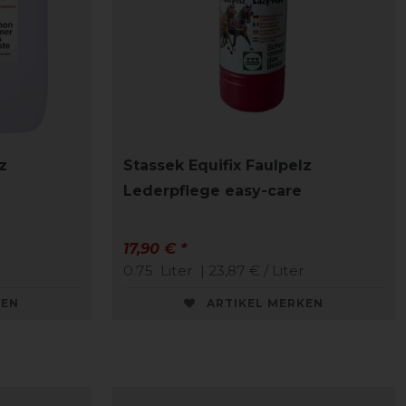
z
Stassek Equifix Faulpelz
Lederpflege easy-care
17,90 € *
0.75
Liter
| 23,87 € / Liter
KEN
ARTIKEL MERKEN