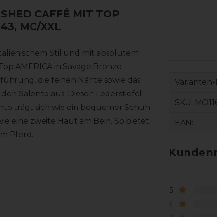
USHED CAFFÉ MIT TOP
 43, MC/XXL
italienischem Stil und mit absolutem
Top AMERICA in Savage Bronze
führung, die feinen Nähte sowie das
Varianten-
den Salento aus. Diesen Lederstiefel
SKU:
MO11
lento trägt sich wie ein bequemer Schuh
e eine zweite Haut am Bein. So bietet
EAN:
um Pferd.
Kundenr
5
4