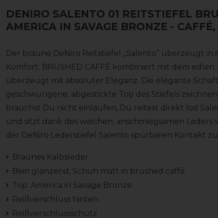
DENIRO SALENTO 01 REITSTIEFEL BR
AMERICA IN SAVAGE BRONZE
- CAFFÉ,
Der braune DeNiro Reitstiefel „Salento“ überzeugt in 
Komfort. BRUSHED CAFFÈ kombiniert mit dem edlen 
überzeugt mit absoluter Eleganz. Die elegante Schaft
geschwungene, abgestickte Top des Stiefels zeichnen 
brauchst Du nicht einlaufen, Du reitest direkt los! Sa
und sitzt dank des weichen, anschmiegsamen Leders wi
der DeNiro Lederstiefel Salento spürbaren Kontakt z
Braunes Kalbsleder
Bein glänzend, Schuh matt in brushed caffé
Top: America in Savage Bronze
Reißverschluss hinten
Reißverschlussschutz