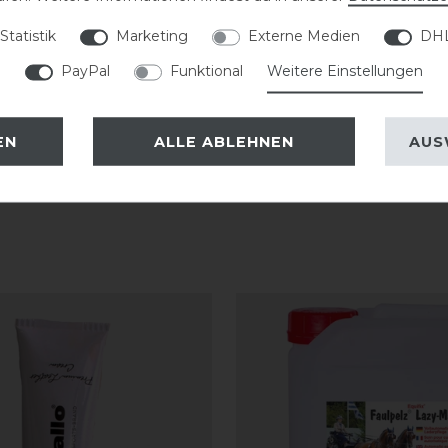
terhin empfiehlt DeNiro das Anziehen
Statistik
Marketing
Externe Medien
DHL
mit einem Stiefelknecht, damit das
PayPal
Funktional
Weitere Einstellungen
.
EN
ALLE ABLEHNEN
AUS