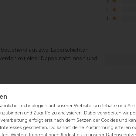
3
2
1
 bestehend aus zwei Lederschichten
 werden mit einer Doppelnaht innen und
hnliche Technologien auf unserer Website, um Inhalte und Anze
inzubinden und Zugriffe zu analysieren. Dabei verarbeiten wir 
d, ist eine regelmäßige Pflege
nverarbeitung erfolgt erst nach dem Setzen der Cookies und kann
h mit einem feuchten Tuch abwischen
 Interesses geschehen. Du kannst deine Zustimmung erteilen o
ne Sattelseife für die Reinigung
ufen. Weitere Informationen findest du in unserer
Daten­schutz­e