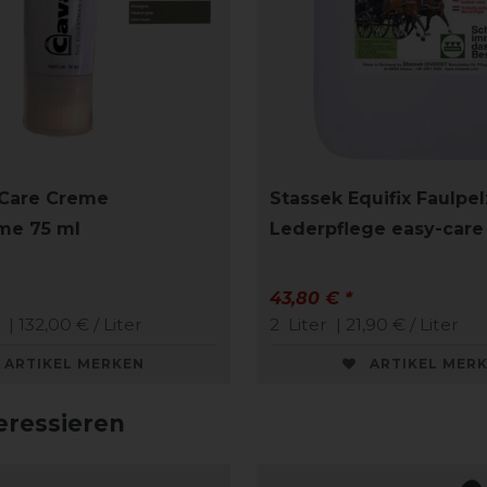
Care Creme
Stassek Equifix Faulpel
me 75 ml
Lederpflege easy-care
43,80 € *
| 132,00 € / Liter
2
Liter
| 21,90 € / Liter
ARTIKEL MERKEN
ARTIKEL MER
eressieren