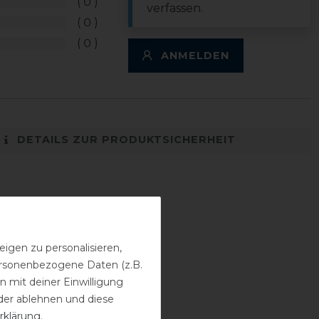
0
verfassen.
0
0
ANMELDEN
DETAILS ZUR PRODUKTSICHERHEIT
igen zu personalisieren,
personenbezogene Daten (z.B.
 mit deiner Einwilligung
der ablehnen und diese
rklärung
.