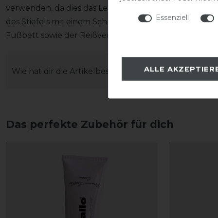
verwenden, da dies das Leder austrocknen lässt). Wei
Essenziell
des Stiefels mit einem Schuhlöffel und das Ausziehen 
Fußbett sowie der Reißverschluss unversehrt bleiben
ALLE AKZEPTIER
Wie hat dir die Artikelbeschreibung gefallen?
Das perfekte Zubehör für dich