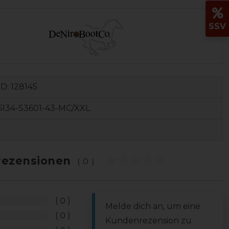
SSV
ID:
128145
6134-S3601-43-MC/XXL
ezensionen
(0)
0
Melde dich an, um eine
0
Kundenrezension zu