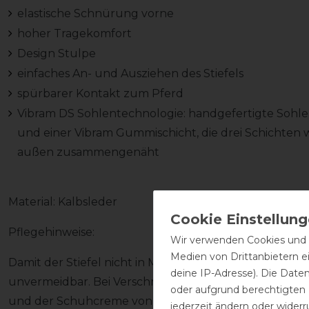
elastische Schnürung vorne
hoher Tragekomfort
Design Stulpe
einfaches An- und Ausziehen des Stiefels
spürbarer Kontakt zum Pferd
Vibram DS Sohlentechnologie: handgefertigte Sohle
und einer Vibram Gummischicht, die drei Schichten
außen zusammengenäht
Material: Kalbsleder
Pflegehinweise:
Wir verwenden Cookies und ä
Medien von Drittanbietern e
Damit der Stiefel nicht in Mitleidenschaft gezogen wir
deine IP-Adresse). Die Date
unvermeidbar. Bei Verschmutzung den Stiefel zeitna
oder aufgrund berechtigten
und der Schuhcreme von DeNiro pflegen (Achtung! Kei
jederzeit ändern oder widerr