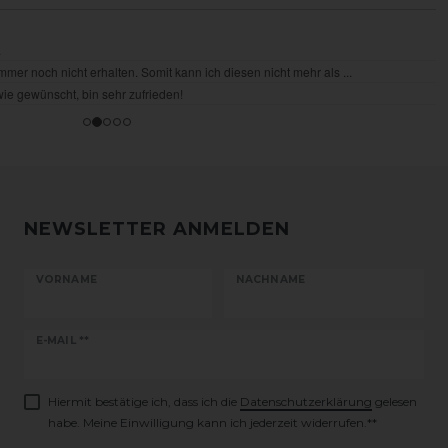
NEWSLETTER ANMELDEN
VORNAME
NACHNAME
Newsletter
E-MAIL **
Honig
Hiermit bestätige ich, dass ich die
Daten­schutz­erklärung
gelesen
habe. Meine Einwilligung kann ich jederzeit widerrufen.**