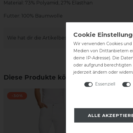
Material: 73% Polyamid, 27% Elasthan
Futter: 100% Baumwolle
Wie hat dir die Artikelbeschreibung gefallen?
Wir verwenden Cookies und ä
Medien von Drittanbietern e
deine IP-Adresse). Die Date
oder aufgrund berechtigten
jederzeit ändern oder widerr
Diese Produkte könnten dich auch int
Essenziell
-30%
-10%
ALLE AKZEPTIER