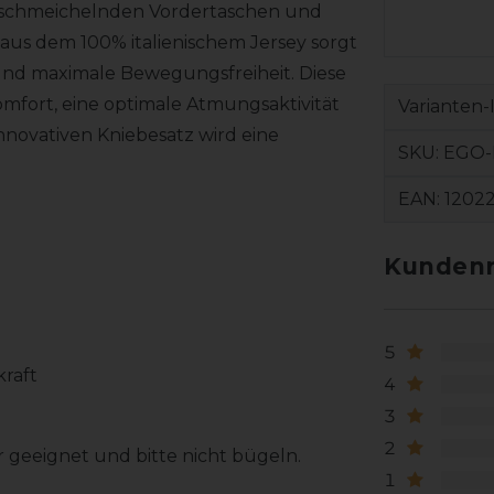
it schmeichelnden Vordertaschen und
 aus dem 100% italienischem Jersey sorgt
und maximale Bewegungsfreiheit. Diese
mfort, eine optimale Atmungsaktivität
Varianten-
nnovativen Kniebesatz wird eine
SKU:
EGO-
.
EAN:
1202
Kundenr
5
raft
4
3
2
 geeignet und bitte nicht bügeln.
1