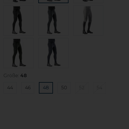
Größe:
48
44
46
48
50
52
54