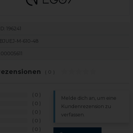
ID:
196241
BJUEJ-M-610-48
200005611
ezensionen
(0)
0
Melde dich an, um eine
0
Kundenrezension zu
0
verfassen.
0
0