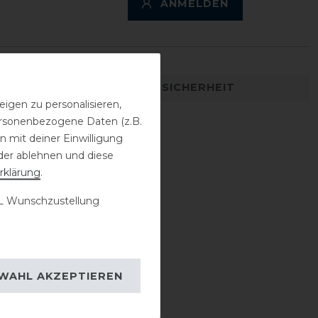
ANMELDEN
DETAILS ZUR PRODUKTSICHERHEIT
igen zu personalisieren,
personenbezogene Daten (z.B.
 mit deiner Einwilligung
der ablehnen und diese
rklärung
.
 Wunschzustellung
WAHL AKZEPTIEREN