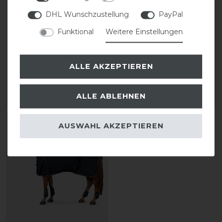
DHL Wunschzustellung
PayPal
Funktional
Weitere Einstellungen
Eskadron Basics Gamma
Eskadron Basics Alpha
150 Weidedecke
200 Weidedecke
ALLE AKZEPTIEREN
129,95 € *
149,95 € *
ALLE ABLEHNEN
ARTIKEL MERKEN
ARTIKEL MERKEN
-10%
AUSWAHL AKZEPTIEREN