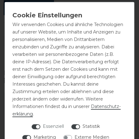
ANMELDEN
Wir verwenden Cookies und ähnliche Technologien
auf unserer Website, um Inhalte und Anzeigen zu
personalisieren, Medien von Drittanbietern
DETAILS ZUR PRODUKTSICHERHEIT
einzubinden und Zugriffe zu analysieren. Dabei
verarbeiten wir personenbezogene Daten (z.B.
deine IP-Adresse). Die Datenverarbeitung erfolgt
erst nach dem Setzen der Cookies und kann mit
Diese Produkte könnten dich auch
deiner Einwilligung oder aufgrund berechtigten
interessieren
Interesses geschehen. Du kannst deine
Zustimmung erteilen oder ablehnen und diese
jederzeit ändern oder widerrufen. Weitere
Informationen findest du in unserer
Daten­schutz­
erklärung
.
Essenziell
Statistik
Marketing
Externe Medien