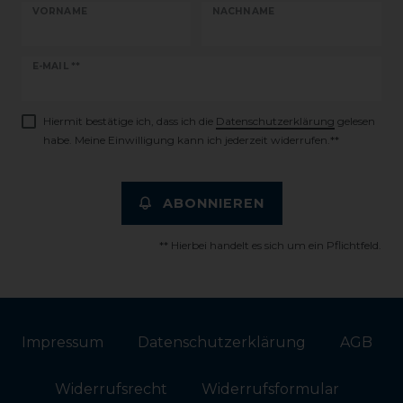
VORNAME
NACHNAME
Newsletter
E-MAIL **
Honig
Hiermit bestätige ich, dass ich die
Daten­schutz­erklärung
gelesen
habe. Meine Einwilligung kann ich jederzeit widerrufen.**
ABONNIEREN
** Hierbei handelt es sich um ein Pflichtfeld.
Impressum
Daten­schutz­erklärung
AGB
Widerrufs­recht
Widerrufs­formular