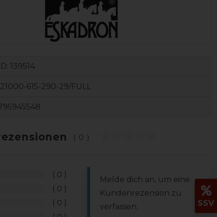
ID:
139514
21000-615-290-29/FULL
795945548
ezensionen
(0)
0
Melde dich an, um eine
0
Kundenrezension zu
0
SSV
verfassen.
0