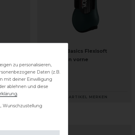
oft
Eskadron Basics Flexisoft
Gamaschen vorne
igen zu personalisieren,
personenbezogene Daten (z.B.
64,95 € *
 mit deiner Einwilligung
1
Paar
der ablehnen und diese
rklärung
.
KEN
ARTIKEL MERKEN
 Wunschzustellung