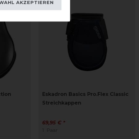
WAHL AKZEPTIEREN
tion
Eskadron Basics Pro.Flex Classic
Streichkappen
69,95 € *
1
Paar