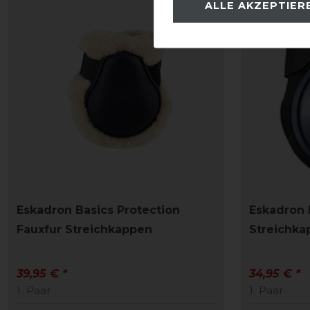
ALLE AKZEPTIER
Eskadron Basics Protection
Eskadron 
Fauxfur Streichkappen
Streichka
39,95 € *
34,95 € *
1
Paar
1
Paar