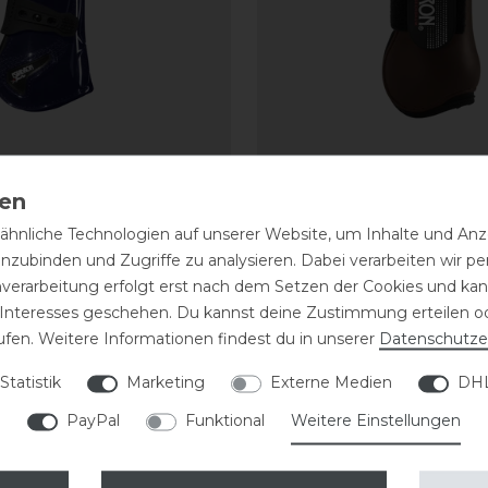
Basics Pro.Flex Sport
Eskadron Basics Flexis
n vorne
Gamaschen vorne
hnliche Technologien auf unserer Website, um Inhalte und Anze
inzubinden und Zugriffe zu analysieren. Dabei verarbeiten wir 
64,95 € *
nverarbeitung erfolgt erst nach dem Setzen der Cookies und kann
1
Paar
 Interesses geschehen. Du kannst deine Zustimmung erteilen o
ufen. Weitere Informationen findest du in unserer
Daten­schutz­e
ARTIKEL MERKEN
ARTIKEL MER
Statistik
Marketing
Externe Medien
DHL
eressieren
PayPal
Funktional
Weitere Einstellungen