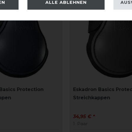
EN
ALLE ABLEHNEN
AUS
Basics Protection
Eskadron Basics Protec
ppen
Streichkappen
34,95 € *
1
Paar