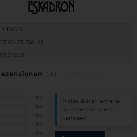
ID:
139525
23100-615-380-9/L
795946521
ezensionen
(0)
0
Melde dich an, um eine
0
Kundenrezension zu
0
verfassen.
0
0