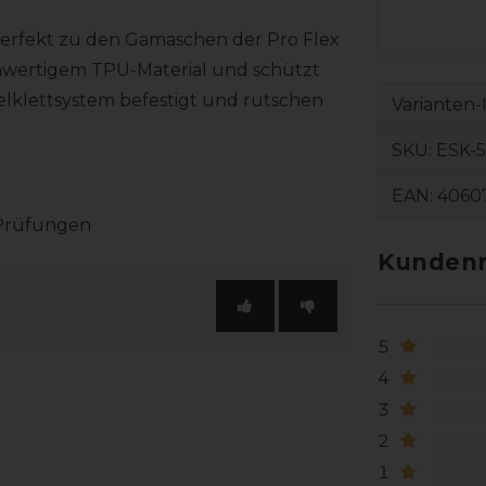
perfekt zu den Gamaschen der Pro Flex
chwertigem TPU-Material und schützt
lklettsystem befestigt und rutschen
Varianten-
SKU:
ESK-5
EAN:
4060
 Prüfungen
Kundenr
5
4
3
2
1