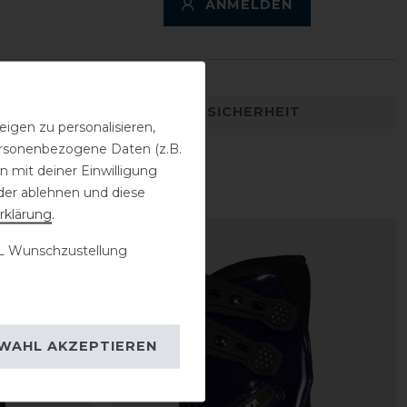
ANMELDEN
DETAILS ZUR PRODUKTSICHERHEIT
igen zu personalisieren,
personenbezogene Daten (z.B.
 mit deiner Einwilligung
der ablehnen und diese
rklärung
.
 Wunschzustellung
WAHL AKZEPTIEREN