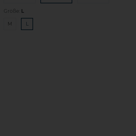
Größe:
L
M
L