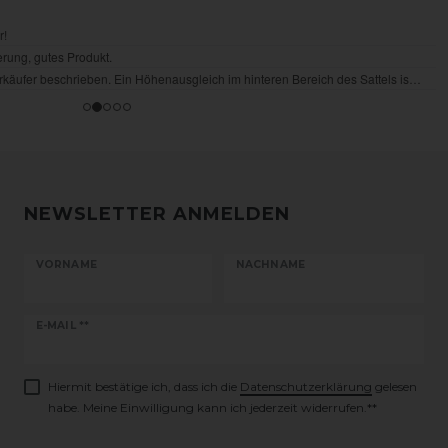
NEWSLETTER ANMELDEN
VORNAME
NACHNAME
Newsletter
E-MAIL **
Honig
Hiermit bestätige ich, dass ich die
Daten­schutz­erklärung
gelesen
habe. Meine Einwilligung kann ich jederzeit widerrufen.**