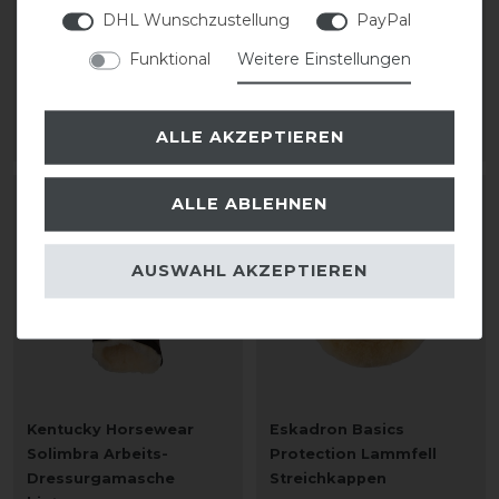
Streichkappen
Streichkappen
DHL Wunschzustellung
PayPal
Funktional
Weitere Einstellungen
59,95 € *
59,95 € *
1
Paar
1
Paar
ALLE AKZEPTIEREN
ARTIKEL MERKEN
ARTIKEL MERKEN
ALLE ABLEHNEN
AUSWAHL AKZEPTIEREN
Kentucky Horsewear
Eskadron Basics
Solimbra Arbeits-
Protection Lammfell
Dressurgamasche
Streichkappen