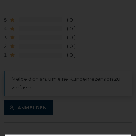
5
0
4
0
3
0
2
0
1
0
Melde dich an, um eine Kundenrezension zu
verfassen.
ANMELDEN