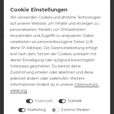
DETAILS ZUR PRODUKTSICHERHEIT
Wir verwenden Cookies und ähnliche Technologien
auf unserer Website, um Inhalte und Anzeigen zu
Diese Produkte könnten dich auch
personalisieren, Medien von Drittanbietern
interessieren
einzubinden und Zugriffe zu analysieren. Dabei
verarbeiten wir personenbezogene Daten (z.B.
deine IP-Adresse). Die Datenverarbeitung erfolgt
erst nach dem Setzen der Cookies und kann mit
deiner Einwilligung oder aufgrund berechtigten
Interesses geschehen. Du kannst deine
Zustimmung erteilen oder ablehnen und diese
jederzeit ändern oder widerrufen. Weitere
Informationen findest du in unserer
Daten­schutz­
erklärung
.
Essenziell
Statistik
Eskadron Basics
Eskadron Basics
Marketing
Externe Medien
Protection Lammfell
Protection Lammfell