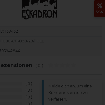
SSV
ID:
139432
11000-671-080-29/FULL
795942844
ezensionen
(0)
0
Melde dich an, um eine
0
Kundenrezension zu
0
verfassen.
0