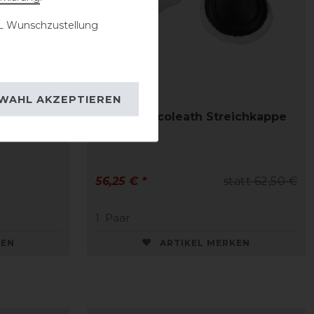
 Wunschzustellung
WAHL AKZEPTIEREN
ammfell
Acavallo Ecoleath Streichkappe
für
56,25 € *
statt 62,50 €
1
Paar
KEN
ARTIKEL MERKEN