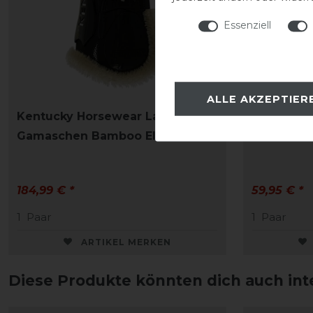
Essenziell
ALLE AKZEPTIER
Kentucky Horsewear Lammfell
Eskadron 
Gamaschen Bamboo Elastik
Lammfell 
184,99 € *
59,95 € *
1
Paar
1
Paar
ARTIKEL MERKEN
Diese Produkte könnten dich auch int