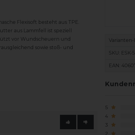
asche Flexisoft besteht aus TPE.
tter aus Lammfell ist speziell
chützt vor Wundscheuern und
Varianten-
rausgleichend sowie stoß- und
SKU:
ESK-5
EAN:
4060
Kundenr
5
4
3
2