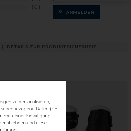
0
ANMELDEN
DETAILS ZUR PRODUKTSICHERHEIT
-10%
igen zu personalisieren,
personenbezogene Daten (z.B.
 mit deiner Einwilligung
der ablehnen und diese
rklärung
.