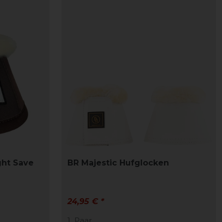
ght Save
BR Majestic Hufglocken
24,95 € *
1
Paar