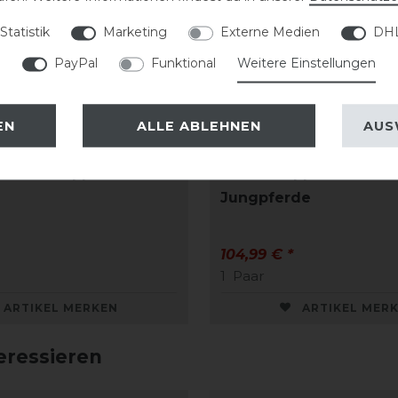
Statistik
Marketing
Externe Medien
DHL
PayPal
Funktional
Weitere Einstellungen
EN
ALLE ABLEHNEN
AUS
Basics Protection
Kentucky Horsewear L
Streichkappen
Streichkappe BAMBOO 
Jungpferde
104,99 € *
1
Paar
ARTIKEL MERKEN
ARTIKEL MER
eressieren