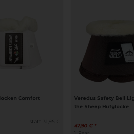
locken Comfort
Veredus Safety Bell Li
the Sheep Hufglocke
statt 31,95 €
47,90 € *
1
Paar