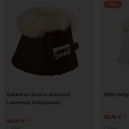
-10%
Eskadron Basics Allround
HKM Hufg
Lammfell Hufglocken
28,76 € *
64,95 € *
1
Paar
1
Paar