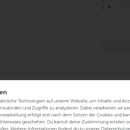
1
hnliche Technologien auf unserer Website, um Inhalte und Anze
inzubinden und Zugriffe zu analysieren. Dabei verarbeiten wir 
nverarbeitung erfolgt erst nach dem Setzen der Cookies und kann
 Interesses geschehen. Du kannst deine Zustimmung erteilen o
ufen. Weitere Informationen findest du in unserer
Daten­schutz­e