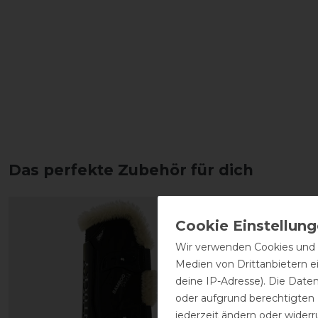
Das perfekte Zubehör für dich
Wir verwenden Cookies und ä
Medien von Drittanbietern e
deine IP-Adresse). Die Date
oder aufgrund berechtigten
jederzeit ändern oder widerr