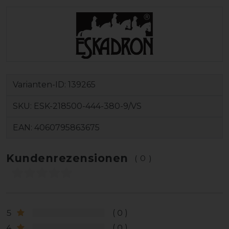
Varianten-ID:
139265
SKU:
ESK-218500-444-380-9/VS
EAN:
4060795863675
Kundenrezensionen
(0)
5
0
4
0