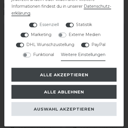
Diese Produkte könnten dich auch
Informationen findest du in unserer
Daten­schutz­
interessieren
erklärung
.
Essenziell
Statistik
Marketing
Externe Medien
DHL Wunschzustellung
PayPal
Funktional
Weitere Einstellungen
ALLE AKZEPTIEREN
Eskadron Basics Glossy
Eskadron Basics Glossy
ALLE ABLEHNEN
Wave Contrast
Wave Contrast
Schabracke
Schabracke
AUSWAHL AKZEPTIEREN
74,95 € *
74,95 € *