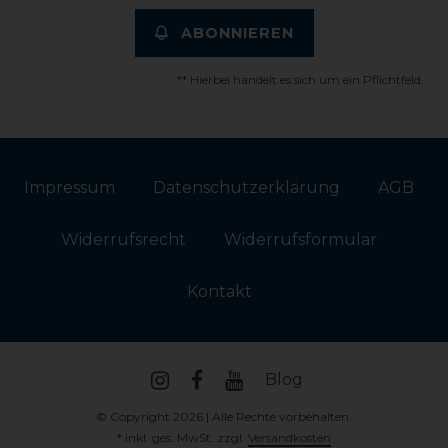
ABONNIEREN
** Hierbei handelt es sich um ein Pflichtfeld.
Impressum
Daten­schutz­erklärung
AGB
Widerrufs­recht
Widerrufs­formular
Kontakt
Blog
© Copyright 2026 | Alle Rechte vorbehalten.
* inkl. ges. MwSt. zzgl.
Versandkosten