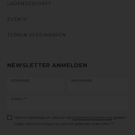
LADENGESCHÄFT
EVENTS
TERMIN VEREINBAREN
NEWSLETTER ANMELDEN
VORNAME
NACHNAME
Newsletter
E-MAIL **
Honig
Hiermit bestätige ich, dass ich die
Daten­schutz­erklärung
gelesen
habe. Meine Einwilligung kann ich jederzeit widerrufen.**