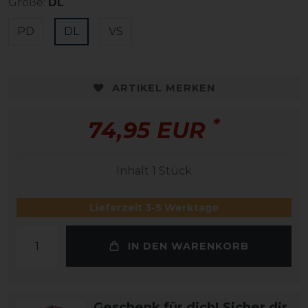
Größe:
DL
PD
DL
VS
ARTIKEL MERKEN
*
74,95 EUR
Inhalt
1
Stück
Lieferzeit 3-5 Werktage
IN DEN WARENKORB
Geschenk für dich! Sicher dir