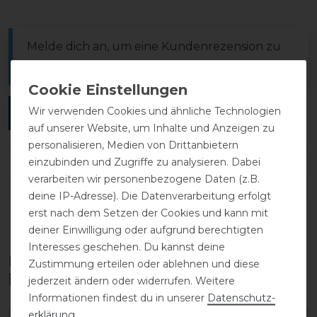
Melde dich an, um eine Kundenrezension zu
verfassen.
Wir verwenden Cookies und ähnliche Technologien
ANMELDEN
auf unserer Website, um Inhalte und Anzeigen zu
personalisieren, Medien von Drittanbietern
einzubinden und Zugriffe zu analysieren. Dabei
verarbeiten wir personenbezogene Daten (z.B.
DETAILS ZUR PRODUKTSICHERHEIT
deine IP-Adresse). Die Datenverarbeitung erfolgt
erst nach dem Setzen der Cookies und kann mit
deiner Einwilligung oder aufgrund berechtigten
Interesses geschehen. Du kannst deine
Diese Produkte könnten dich auch
Zustimmung erteilen oder ablehnen und diese
interessieren
jederzeit ändern oder widerrufen. Weitere
Informationen findest du in unserer
Daten­schutz­
erklärung
.