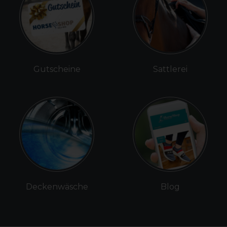
Gutscheine
Sattlerei
Deckenwäsche
Blog