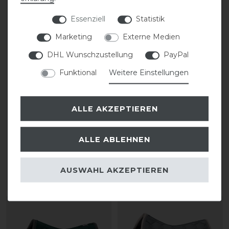
Essenziell
Statistik
Marketing
Externe Medien
DHL Wunschzustellung
PayPal
Funktional
Weitere Einstellungen
ALLE AKZEPTIEREN
Eskadron Basics Glossy
Eskadron Basics Glossy
Wave Contrast
Wave Contrast
Schabracke
Schabracke
ALLE ABLEHNEN
74,95 € *
74,95 € *
AUSWAHL AKZEPTIEREN
ARTIKEL MERKEN
ARTIKEL MERKEN