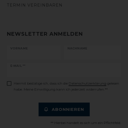
TERMIN VEREINBAREN
NEWSLETTER ANMELDEN
VORNAME
NACHNAME
Newsletter
E-MAIL **
Honig
Hiermit bestätige ich, dass ich die
Daten­schutz­erklärung
gelesen
habe. Meine Einwilligung kann ich jederzeit widerrufen.**
ABONNIEREN
** Hierbei handelt es sich um ein Pflichtfeld.