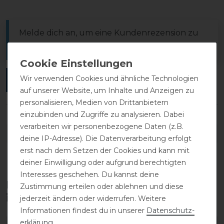
Melde dich an, um eine Kundenrezension zu
verfassen.
Wir verwenden Cookies und ähnliche Technologien
ANMELDEN
auf unserer Website, um Inhalte und Anzeigen zu
personalisieren, Medien von Drittanbietern
einzubinden und Zugriffe zu analysieren. Dabei
verarbeiten wir personenbezogene Daten (z.B.
DETAILS ZUR PRODUKTSICHERHEIT
deine IP-Adresse). Die Datenverarbeitung erfolgt
erst nach dem Setzen der Cookies und kann mit
deiner Einwilligung oder aufgrund berechtigten
Interesses geschehen. Du kannst deine
Diese Produkte könnten dich auch
Zustimmung erteilen oder ablehnen und diese
interessieren
jederzeit ändern oder widerrufen. Weitere
Informationen findest du in unserer
Daten­schutz­
erklärung
.