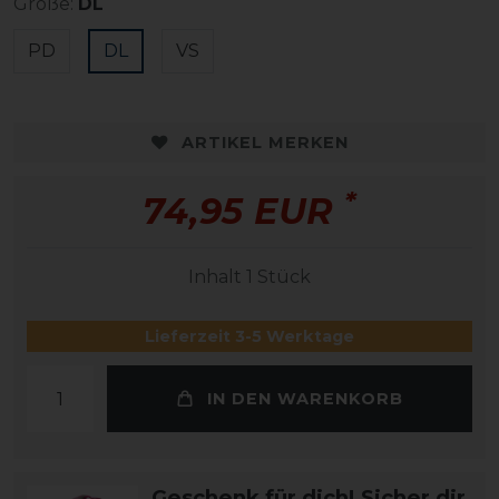
Größe:
DL
PD
DL
VS
ARTIKEL MERKEN
*
74,95 EUR
Inhalt
1
Stück
Lieferzeit 3-5 Werktage
IN DEN WARENKORB
Geschenk für dich! Sicher dir