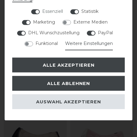
Essenziell
Statistik
Marketing
Externe Medien
DHL Wunschzustellung
PayPal
Funktional
Weitere Einstellungen
ALLE AKZEPTIEREN
Eskadron Basics Glossy
Eskadron Basics Glossy
Wave Contrast
Wave Contrast
Schabracke
Schabracke
ALLE ABLEHNEN
74,95 € *
74,95 € *
AUSWAHL AKZEPTIEREN
ARTIKEL MERKEN
ARTIKEL MERKEN