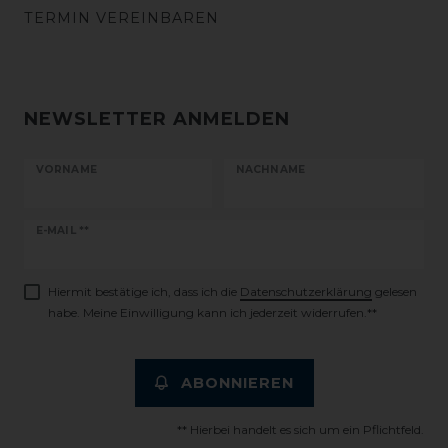
TERMIN VEREINBAREN
NEWSLETTER ANMELDEN
VORNAME
NACHNAME
Newsletter
E-MAIL **
Honig
Hiermit bestätige ich, dass ich die
Daten­schutz­erklärung
gelesen
habe. Meine Einwilligung kann ich jederzeit widerrufen.**
ABONNIEREN
** Hierbei handelt es sich um ein Pflichtfeld.