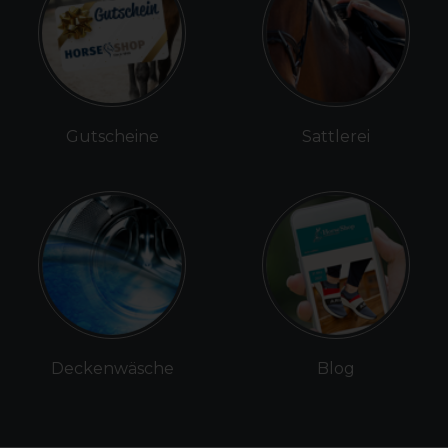
Gutscheine
Sattlerei
Deckenwäsche
Blog