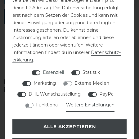
verarbeiten wir personenbezogene Daten (z.B.
deine IP-Adresse). Die Datenverarbeitung erfolgt
erst nach dem Setzen der Cookies und kann mit
ANMELDEN
deiner Einwilligung oder aufgrund berechtigten
Interesses geschehen. Du kannst deine
Zustimmung erteilen oder ablehnen und diese
jederzeit ändern oder widerrufen. Weitere
DETAILS ZUR PRODUKTSICHERHEIT
Informationen findest du in unserer
Daten­schutz­
erklärung
.
Essenziell
Statistik
Diese Produkte könnten dich auch
Marketing
Externe Medien
interessieren
DHL Wunschzustellung
PayPal
Funktional
Weitere Einstellungen
ALLE AKZEPTIEREN