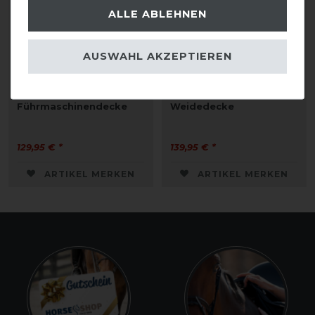
ALLE ABLEHNEN
AUSWAHL AKZEPTIEREN
Eskadron Basics Delta
Eskadron Basics Alpha
Fleecelining
Fleecelining
Führmaschinendecke
Weidedecke
129,95 € *
139,95 € *
ARTIKEL MERKEN
ARTIKEL MERKEN