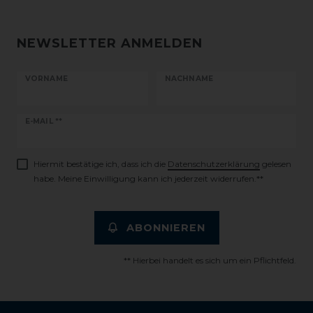
NEWSLETTER ANMELDEN
VORNAME
NACHNAME
Newsletter
E-MAIL **
Honig
Hiermit bestätige ich, dass ich die
Daten­schutz­erklärung
gelesen
habe. Meine Einwilligung kann ich jederzeit widerrufen.**
ABONNIEREN
** Hierbei handelt es sich um ein Pflichtfeld.