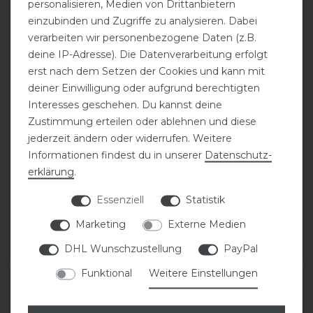
personalisieren, Medien von Drittanbietern
einzubinden und Zugriffe zu analysieren. Dabei
verarbeiten wir personenbezogene Daten (z.B.
deine IP-Adresse). Die Datenverarbeitung erfolgt
erst nach dem Setzen der Cookies und kann mit
deiner Einwilligung oder aufgrund berechtigten
Interesses geschehen. Du kannst deine
Zustimmung erteilen oder ablehnen und diese
Eskadron Basics
Eskadron Basics
jederzeit ändern oder widerrufen. Weitere
Pro.Flex Sport Compact
Pro.Flex Sport
Informationen findest du in unserer
Daten­schutz­
Gamaschen hinten
Gamaschen vorne
erklärung
.
Essenziell
Statistik
79,95 € *
99,95 € *
1
Paar
1
Paar
Marketing
Externe Medien
ARTIKEL MERKEN
ARTIKEL MERKEN
DHL Wunschzustellung
PayPal
Funktional
Weitere Einstellungen