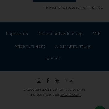
** Hierbei handelt es sich um ein Pflichtfeld.
Impressum
Daten­schutz­erklärung
AGB
Widerrufs­recht
Widerrufs­formular
Kontakt
Blog
© Copyright 2026 | Alle Rechte vorbehalten.
* inkl. ges. MwSt. zzgl.
Versandkosten