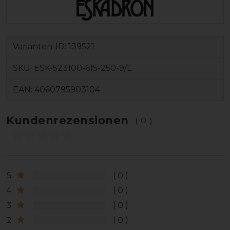
Varianten-ID:
139521
SKU:
ESK-523100-615-250-9/L
EAN:
4060795903104
Kundenrezensionen
(0)
5
0
4
0
3
0
2
0