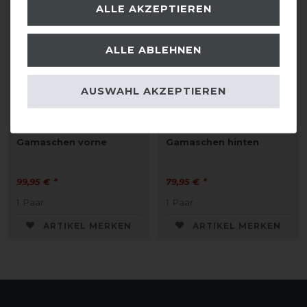
ALLE AKZEPTIEREN
ALLE ABLEHNEN
AUSWAHL AKZEPTIEREN
Eskadron Basics
Eskadron Basics
Pro.Flex Sport
Pro.Flex Sport Compact
Gamaschen vorne
Gamaschen hinten
99,95 € *
79,95 € *
1
Paar
1
Paar
ARTIKEL MERKEN
ARTIKEL MERKEN