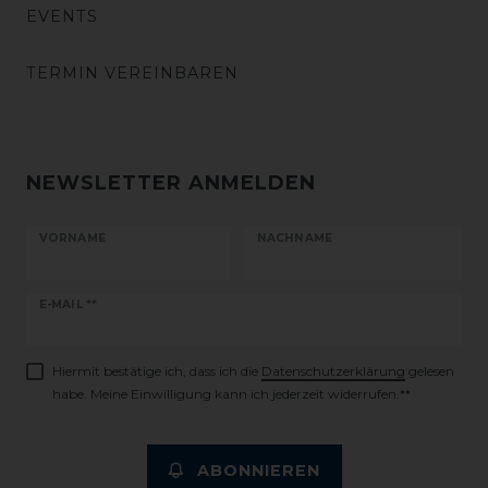
EVENTS
TERMIN VEREINBAREN
NEWSLETTER ANMELDEN
VORNAME
NACHNAME
Newsletter
E-MAIL **
Honig
Hiermit bestätige ich, dass ich die
Daten­schutz­erklärung
gelesen
habe. Meine Einwilligung kann ich jederzeit widerrufen.**
ABONNIEREN