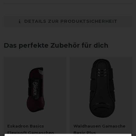
DETAILS ZUR PRODUKTSICHERHEIT
Das perfekte Zubehör für dich
Eskadron Basics
Waldhausen Gamasche
Flexisoft Gamaschen
Basic Plus