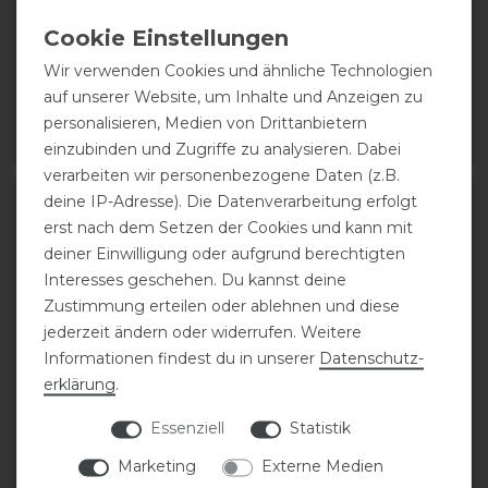
vorne
39,95 € *
Wir verwenden Cookies und ähnliche Technologien
64,95 € *
1
Paar
auf unserer Website, um Inhalte und Anzeigen zu
1
Paar
personalisieren, Medien von Drittanbietern
ARTIKEL MERKEN
ARTIKEL MERKEN
einzubinden und Zugriffe zu analysieren. Dabei
verarbeiten wir personenbezogene Daten (z.B.
deine IP-Adresse). Die Datenverarbeitung erfolgt
erst nach dem Setzen der Cookies und kann mit
deiner Einwilligung oder aufgrund berechtigten
Interesses geschehen. Du kannst deine
Zustimmung erteilen oder ablehnen und diese
jederzeit ändern oder widerrufen. Weitere
Informationen findest du in unserer
Daten­schutz­
erklärung
.
Essenziell
Statistik
Eskadron Basics
Waldhausen
Flexisoft Gamaschen
Sehnenschoner Basic
Marketing
Externe Medien
vorne