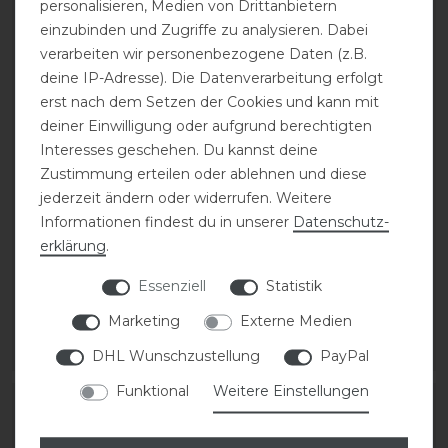
personalisieren, Medien von Drittanbietern
einzubinden und Zugriffe zu analysieren. Dabei
verarbeiten wir personenbezogene Daten (z.B.
deine IP-Adresse). Die Datenverarbeitung erfolgt
erst nach dem Setzen der Cookies und kann mit
deiner Einwilligung oder aufgrund berechtigten
Interesses geschehen. Du kannst deine
Zustimmung erteilen oder ablehnen und diese
Eskadron Basics
Eskadron Basics
jederzeit ändern oder widerrufen. Weitere
Pro.Flex Sport Compact
Pro.Flex Sport
Informationen findest du in unserer
Daten­schutz­
Gamaschen hinten
Gamaschen vorne
erklärung
.
Essenziell
Statistik
79,95 € *
99,95 € *
1
Paar
1
Paar
Marketing
Externe Medien
ARTIKEL MERKEN
ARTIKEL MERKEN
DHL Wunschzustellung
PayPal
Funktional
Weitere Einstellungen