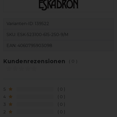
Varianten-ID:
139522
SKU:
ESK-523100-615-250-9/M
EAN:
4060795903098
Kundenrezensionen
(0)
5
0
4
0
3
0
2
0