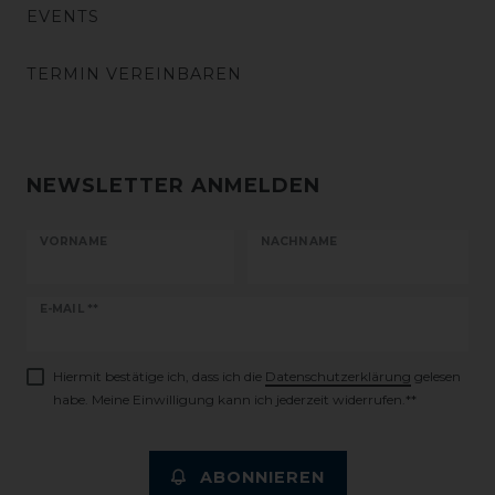
EVENTS
TERMIN VEREINBAREN
NEWSLETTER ANMELDEN
VORNAME
NACHNAME
Newsletter
E-MAIL **
Honig
Hiermit bestätige ich, dass ich die
Daten­schutz­erklärung
gelesen
habe. Meine Einwilligung kann ich jederzeit widerrufen.**
ABONNIEREN