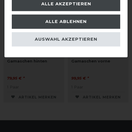
ALLE AKZEPTIEREN
ALLE ABLEHNEN
AUSWAHL AKZEPTIEREN
Eskadron Basics
Eskadron Basics
Pro.Flex Sport Compact
Pro.Flex Sport
Gamaschen hinten
Gamaschen vorne
79,95 € *
99,95 € *
1
Paar
1
Paar
ARTIKEL MERKEN
ARTIKEL MERKEN