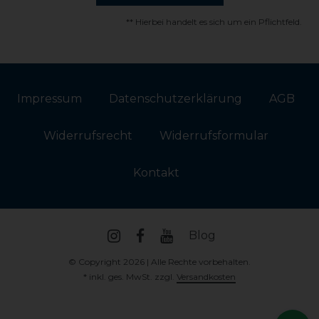
** Hierbei handelt es sich um ein Pflichtfeld.
Impressum
Daten­schutz­erklärung
AGB
Widerrufs­recht
Widerrufs­formular
Kontakt
Blog
© Copyright 2026 | Alle Rechte vorbehalten.
* inkl. ges. MwSt. zzgl.
Versandkosten