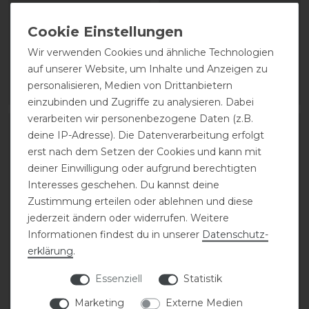
Gamaschen vorne
vorne
74,95 € *
64,95 € *
Wir verwenden Cookies und ähnliche Technologien
auf unserer Website, um Inhalte und Anzeigen zu
1
Paar
1
Paar
personalisieren, Medien von Drittanbietern
ARTIKEL MERKEN
ARTIKEL MERKEN
einzubinden und Zugriffe zu analysieren. Dabei
verarbeiten wir personenbezogene Daten (z.B.
deine IP-Adresse). Die Datenverarbeitung erfolgt
erst nach dem Setzen der Cookies und kann mit
deiner Einwilligung oder aufgrund berechtigten
Interesses geschehen. Du kannst deine
Zustimmung erteilen oder ablehnen und diese
jederzeit ändern oder widerrufen. Weitere
Informationen findest du in unserer
Daten­schutz­
erklärung
.
Eskadron Basics Pro
Waldhausen
Essenziell
Statistik
Flex Classic Gamaschen
Sehnenschoner Basic
vorne
Marketing
Externe Medien