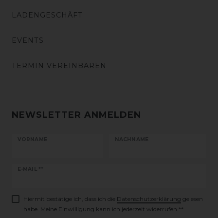
LADENGESCHÄFT
EVENTS
TERMIN VEREINBAREN
NEWSLETTER ANMELDEN
VORNAME
NACHNAME
Newsletter
E-MAIL **
Honig
Hiermit bestätige ich, dass ich die
Daten­schutz­erklärung
gelesen
habe. Meine Einwilligung kann ich jederzeit widerrufen.**