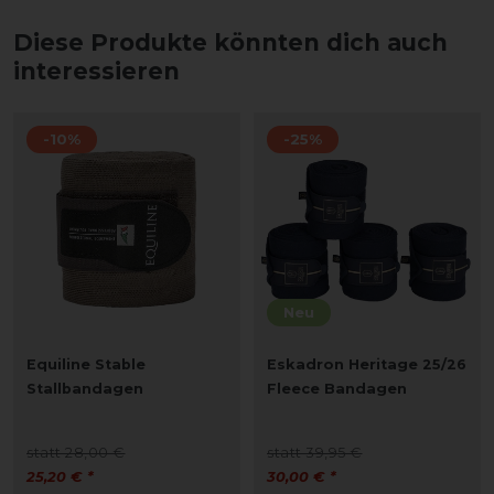
Diese Produkte könnten dich auch
interessieren
-10%
-25%
Neu
Equiline Stable
Eskadron Heritage 25/26
Stallbandagen
Fleece Bandagen
statt 28,00 €
statt 39,95 €
25,20 € *
30,00 € *