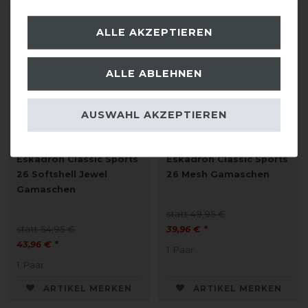
-20%
-20%
ALLE AKZEPTIEREN
ALLE ABLEHNEN
AUSWAHL AKZEPTIEREN
Eskadron Classic Sports
Eskadron Classic Sports
26 Softshell Jewel
26 Mesh Gamaschen
Gamaschen
statt 49,95 €
statt 54,95 €
39,96 € *
43,96 € *
1
Paar
1
Paar
ARTIKEL MERKEN
ARTIKEL MERKEN