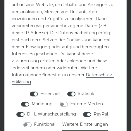
auf unserer Website, um Inhalte und Anzeigen zu
personalisieren, Medien von Drittanbietern
-20%
-20%
einzubinden und Zugriffe zu analysieren. Dabei
verarbeiten wir personenbezogene Daten (z.B.
deine IP-Adresse). Die Datenverarbeitung erfolgt
erst nach dem Setzen der Cookies und kann mit
deiner Einwilligung oder aufgrund berechtigten
Interesses geschehen. Du kannst deine
Zustimmung erteilen oder ablehnen und diese
jederzeit ändern oder widerrufen. Weitere
Informationen findest du in unserer
Daten­schutz­
Eskadron Classic Sports
Eskadron Classic Sports
26 Mesh Gamaschen
26 Mesh Gamaschen
erklärung
.
Essenziell
Statistik
statt 49,95 €
statt 49,95 €
Marketing
Externe Medien
39,96 € *
39,96 € *
1
Paar
1
Paar
DHL Wunschzustellung
PayPal
ARTIKEL MERKEN
ARTIKEL MERKEN
Funktional
Weitere Einstellungen