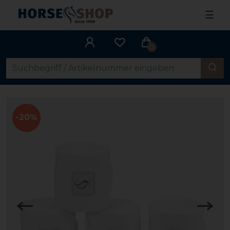
☰
0
-20%