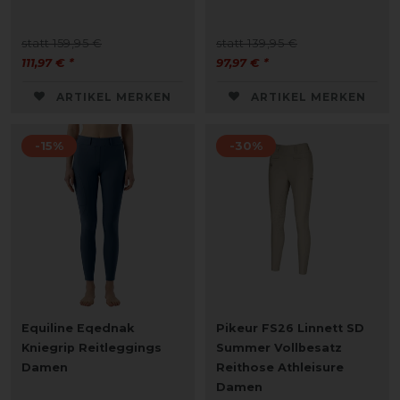
statt 159,95 €
statt 139,95 €
111,97 € *
97,97 € *
ARTIKEL MERKEN
ARTIKEL MERKEN
-15%
-30%
Equiline Eqednak
Pikeur FS26 Linnett SD
Kniegrip Reitleggings
Summer Vollbesatz
Damen
Reithose Athleisure
Damen