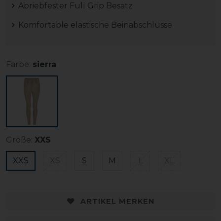
Abriebfester Full Grip Besatz
Komfortable elastische Beinabschlüsse
Farbe:
sierra
Größe:
XXS
XXS
XS
S
M
L
XL
ARTIKEL MERKEN