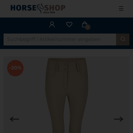
☰
0
-20%