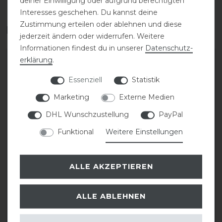
deiner Einwilligung oder aufgrund berechtigten
Interesses geschehen. Du kannst deine
Zustimmung erteilen oder ablehnen und diese
Das perfekte Zubehör für dich
jederzeit ändern oder widerrufen. Weitere
Informationen findest du in unserer
Daten­schutz­
erklärung
.
-20%
-20%
Essenziell
Statistik
Marketing
Externe Medien
DHL Wunschzustellung
PayPal
Funktional
Weitere Einstellungen
Eskadron Classic Sports
Eskadron Classic Sports
ALLE AKZEPTIEREN
26 Hybrid Jacket Jacke
26 Tank Half-Zip Shirt
Damen
Damen
ALLE ABLEHNEN
statt 109,95 €
statt 49,95 €